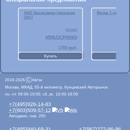
XMZ Брызговики передние
Вилка 1-ой и 2-о
2007
NISSAN
999J2CP00003
1700
руб.
2018-2026
C
Автэк
Москва, МКАД, 55-й километр, Кунцевский Авторынок
пн.-пт. 09:00-19:00; сб.,вс. 10:00-18:00
+7(495)926-14-83
+7(903)509-57-12
Автоджин, пав. 200
+7(495)940-69-31
+7(967)272-86-86