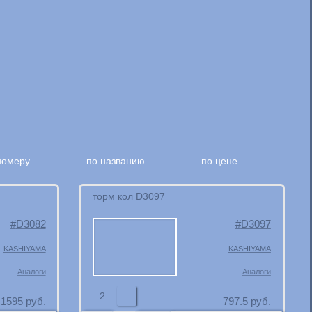
номеру
по названию
по цене
торм кол D3097
D3082
D3097
KASHIYAMA
KASHIYAMA
Аналоги
Аналоги
2
1595
руб.
797.5
руб.