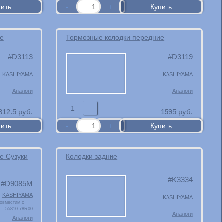
ие
Тормозные колодки передние
D3113
D3119
KASHIYAMA
KASHIYAMA
Аналоги
Аналоги
1
812.5
руб.
1595
руб.
е Сузуки
Колодки задние
K3334
D9085M
KASHIYAMA
KASHIYAMA
овместим с
55810-78R00
Аналоги
Аналоги