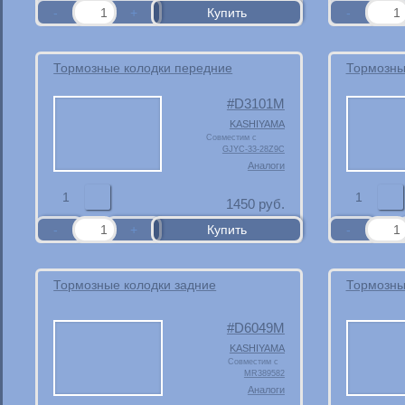
Тормозные колодки передние
Тормозны
D3101M
KASHIYAMA
Совместим с
GJYC-33-28Z9C
Аналоги
1
1
1450
руб.
Тормозные колодки задние
Тормозны
D6049M
KASHIYAMA
Совместим с
MR389582
Аналоги