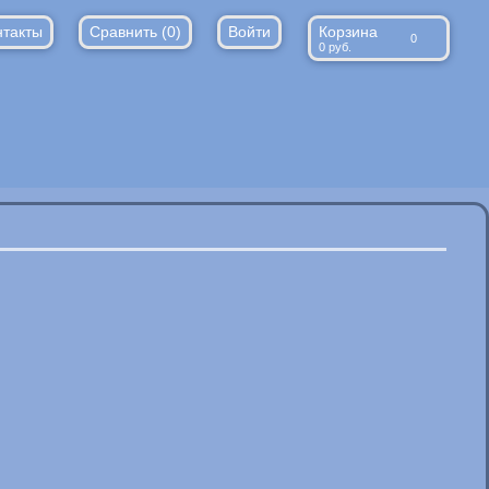
нтакты
Сравнить (
0
)
Войти
Корзина
0
0
руб.