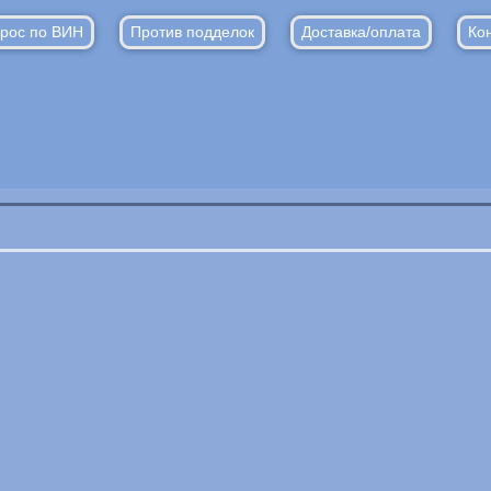
рос по ВИН
Против подделок
Доставка/оплата
Ко