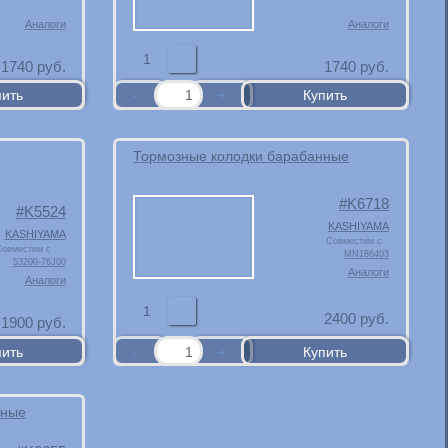
Аналоги
Аналоги
1
1740
руб.
1740
руб.
Тормозные колодки барабанные
K6718
K5524
KASHIYAMA
KASHIYAMA
Совместим с
овместим с
MN186403
53200-76J00
Аналоги
Аналоги
1
2400
руб.
1900
руб.
нные