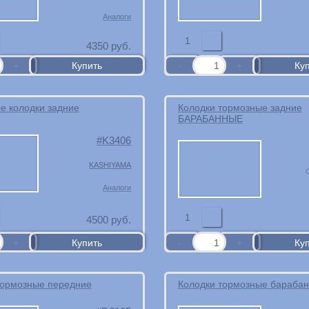
Аналоги
1
4350
руб.
е колодки задние
Колодки тормозные задние
БАРАБАННЫЕ
K3406
KASHIYAMA
С
Аналоги
1
4500
руб.
тормозные передние
Колодки тормозные бараба