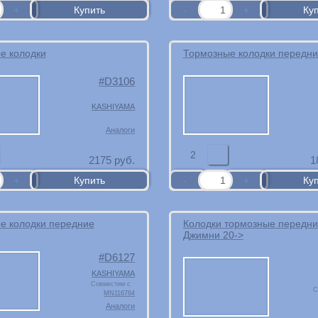
е колодки
Тормозные колодки передн
D3106
KASHIYAMA
Аналоги
2
2175
руб.
1
е колодки передние
Колодки тормозные передни
Джимни 20->
D6127
KASHIYAMA
Совместим с
С
MN116764
Аналоги