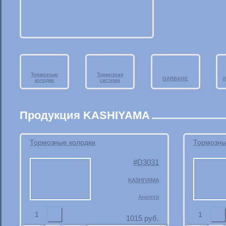
Тормозные
Тормозная
GARBAGE
А
колодки
система
Продукция KASHIYAMA
Тормозные колодки
Тормозны
D3031
KASHIYAMA
Аналоги
1
1
1015
руб.