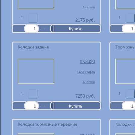
Аналоги
1
1
2175
руб.
Колодки задние
Тормозны
K3390
KASHIYAMA
Аналоги
1
1
7250
руб.
Колодки тормозные передние
Колодки 