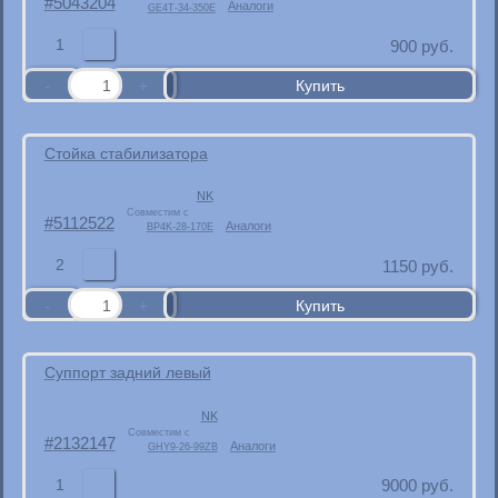
5043204
Аналоги
GE4T-34-350E
1
900
руб.
Стойка стабилизатора
NK
Совместим с
5112522
Аналоги
BP4K-28-170E
2
1150
руб.
Суппорт задний левый
NK
Совместим с
2132147
Аналоги
GHY9-26-99ZB
1
9000
руб.