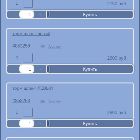
1
2750
руб.
торм шланг левый
853259
NK
Аналоги
2
2600
руб.
торм шланг ЛЕВЫЙ
853263
NK
Аналоги
1
2800
руб.