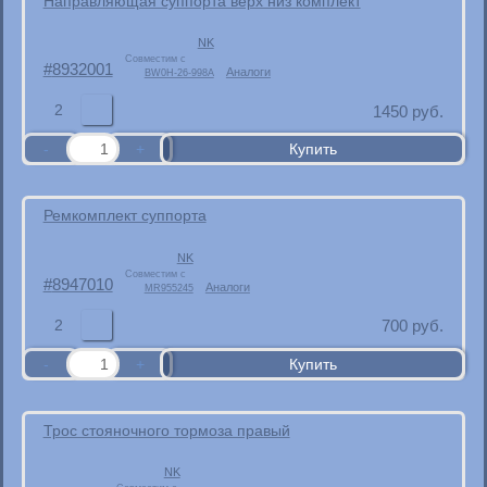
Направляющая суппорта верх низ комплект
NK
Совместим с
8932001
Аналоги
BW0H-26-998A
2
1450
руб.
Ремкомплект суппорта
NK
Совместим с
8947010
Аналоги
MR955245
2
700
руб.
Трос стояночного тормоза правый
NK