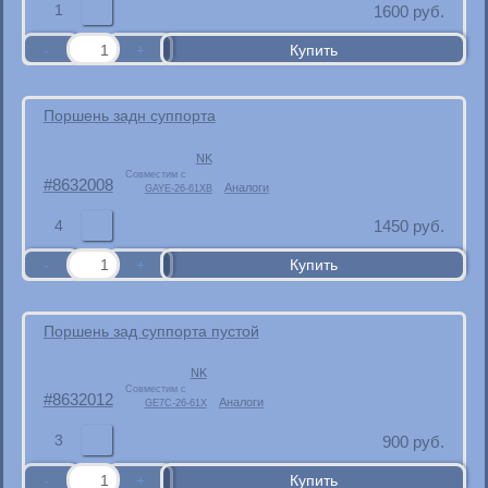
1
1600
руб.
Поршень задн суппорта
NK
Совместим с
8632008
Аналоги
GAYE-26-61XB
4
1450
руб.
Поршень зад суппорта пустой
NK
Совместим с
8632012
Аналоги
GE7C-26-61X
3
900
руб.