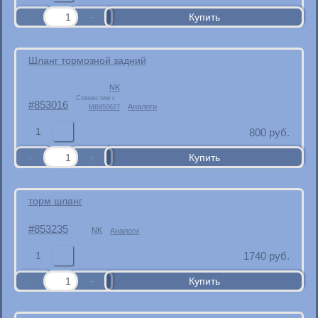
Шланг тормозной задний
NK
Совместим с
853016
Аналоги
MB950627
1
800
руб.
торм шланг
853235
NK
Аналоги
1
1740
руб.