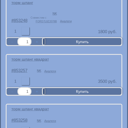
торм шланг
NK
Совместим с
853248
Аналоги
FORD7L8Z2078B
1
1800
руб.
торм шланг квадрат
853257
NK
Аналоги
1
3500
руб.
торм шланг квадрат
853258
NK
Аналоги