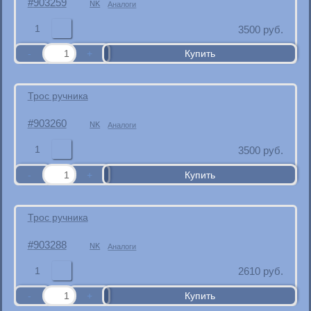
903259
NK
Аналоги
1
3500
руб.
Трос ручника
903260
NK
Аналоги
1
3500
руб.
Трос ручника
903288
NK
Аналоги
1
2610
руб.