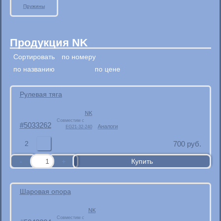
Пружины
Продукция NK
Сортировать
по номеру
по названию
по цене
Рулевая тяга
NK
Совместим с
5033262
Аналоги
EG21-32-240
2
700
руб.
Шаровая опора
NK
Совместим с