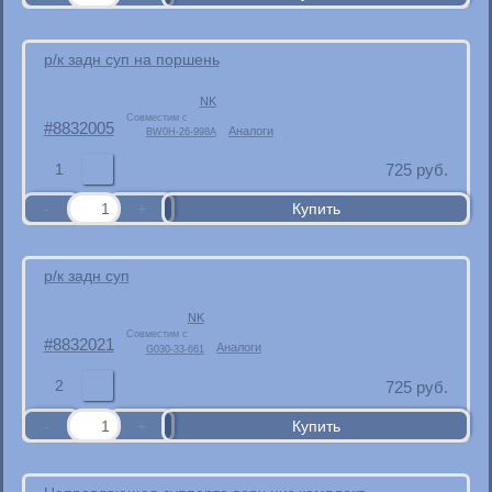
р/к задн суп на поршень
NK
Совместим с
8832005
Аналоги
BW0H-26-998A
1
725
руб.
р/к задн суп
NK
Совместим с
8832021
Аналоги
G030-33-661
2
725
руб.