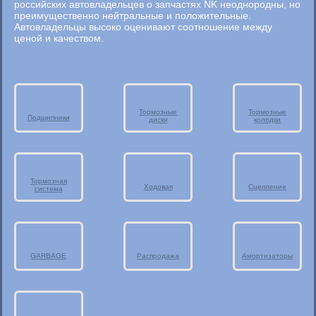
российских автовладельцев о запчастях NK неоднородны, но
преимущественно нейтральные и положительные.
Автовладельцы высоко оценивают соотношение между
ценой и качеством.
Тормозные
Тормозные
Подшипники
диски
колодки
Тормозная
Ходовая
Сцепление
система
GARBAGE
Распродажа
Амортизаторы