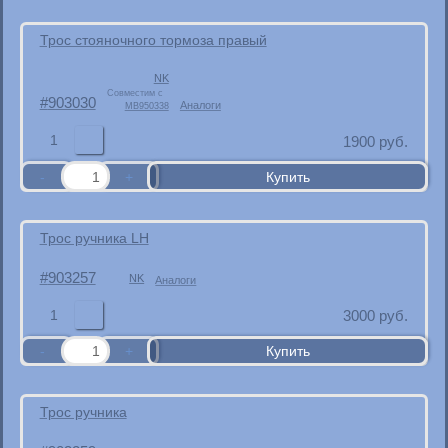
Трос стояночного тормоза правый
NK
Совместим с
903030
Аналоги
MB950338
1
1900
руб.
Трос ручника LH
903257
NK
Аналоги
1
3000
руб.
Трос ручника