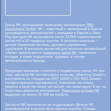
Бренд NK принадлежит немецкому автоконцерну
SBS
Deutschland GmbH
. NK – известный и признанный в Европе
производитель автозапчастей с заводами в Европе и Азии.
Под брендом NK выпускается около 24 000 наименований
запчастей в 20 товарных группах. В каталоге компании –
детали тормозной системы, рулевого управления,
сцепления. В магазине запчастей для японских автомобилей
«Автэк» предлагаются
тормозные диски NK
, тормозные
колодки, а также подшипники, пружины и прочие
автокомпоненты бренда.
Продукция компании относится к бюджетному рынку. Но при
этом, запчасти NK соответствуют качеству «Matching Quality»,
изготовлены по стандартам IATF 16949 и ISO 9001 (имеют
соответствующие сертификаты). Компания настолько
уверена в качестве своих запчастей, что гарантирует 5 лет на
отсутствие дефектов материалов.
Тормозные колодки NK
выдержат не менее 35 000 км пробега.
Запчасти NK практически не подделывают. Детали НК
упаковываются в красно-бело-чёрные коробки. Отзывы