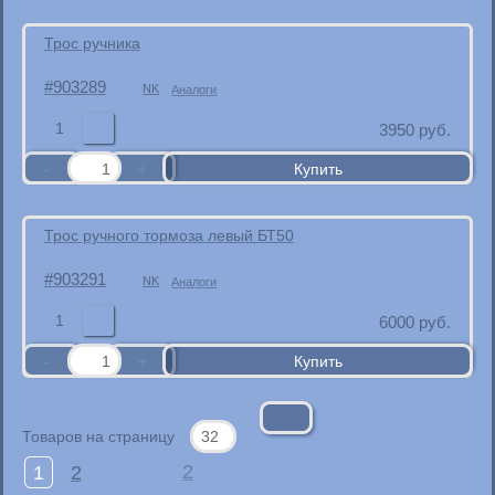
Трос ручника
903289
NK
Аналоги
1
3950
руб.
Трос ручного тормоза левый БТ50
903291
NK
Аналоги
1
6000
руб.
Товаров на страницу
1
2
2