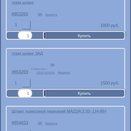
торм шланг
853265
NK
Аналоги
3
1800
руб.
торм шланг ЗАД
NK
Совместим с
853269
Аналоги
GS1D-43-810A
1
1500
руб.
Шланг тормозной передний MAZDA 3 03- LH=RH
854833
NK
Аналоги