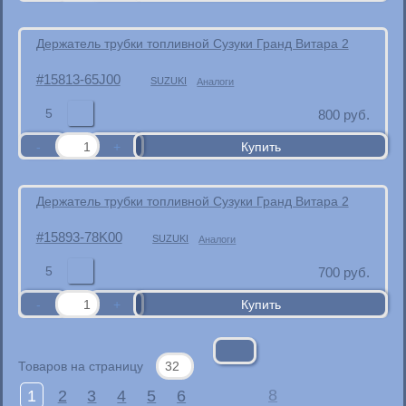
Держатель трубки топливной Сузуки Гранд Витара 2
15813-65J00
SUZUKI
Аналоги
5
800
руб.
Держатель трубки топливной Сузуки Гранд Витара 2
15893-78K00
SUZUKI
Аналоги
5
700
руб.
Товаров на страницу
1
2
3
4
5
6
8