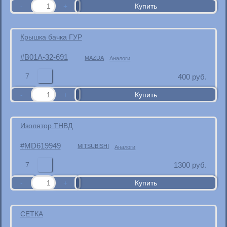
Крышка бачка ГУР
B01A-32-691
MAZDA
Аналоги
7
400
руб.
Изолятор ТНВД
MD619949
MITSUBISHI
Аналоги
7
1300
руб.
СЕТКА