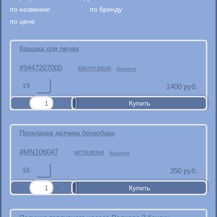
по названию
по бренду
по цене
Крышка для лючка
9447207000
KIA HYUNDAI
Аналоги
19
1400
руб.
Прокладка датчика бензобака
MN106047
MITSUBISHI
Аналоги
16
350
руб.