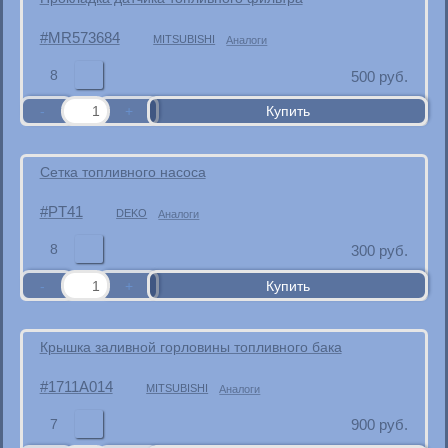
MR573684
MITSUBISHI
Аналоги
8
500
руб.
Сетка топливного насоса
PT41
DEKO
Аналоги
8
300
руб.
Крышка заливной горловины топливного бака
1711A014
MITSUBISHI
Аналоги
7
900
руб.