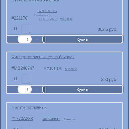
JAPANPARTS
Совместим с
221178
Аналоги
LF17-13-35ZD
11
362.5
руб.
Фильтр топливный сетка бочонок
MB248747
MITSUBISHI
Аналоги
11
350
руб.
Фильтр топливный
1770A233
MITSUBISHI
Аналоги