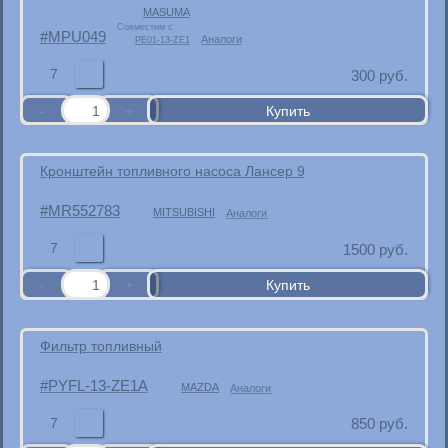
MASUMA
Совместим с
MPU049
Аналоги
PE01-13-ZE1
7
300
руб.
Кронштейн топливного насоса Лансер 9
MR552783
MITSUBISHI
Аналоги
7
1500
руб.
Фильтр топливный
PYFL-13-ZE1A
MAZDA
Аналоги
7
850
руб.