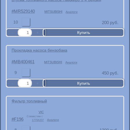
MR529140
MITSUBISHI
Аналоги
10
200
руб.
Прокладка насоса бензобака
MB400461
MITSUBISHI
Аналоги
9
450
руб.
Фильтр топливный
VIC
Совместим с
F196
Аналоги
1770A337
8