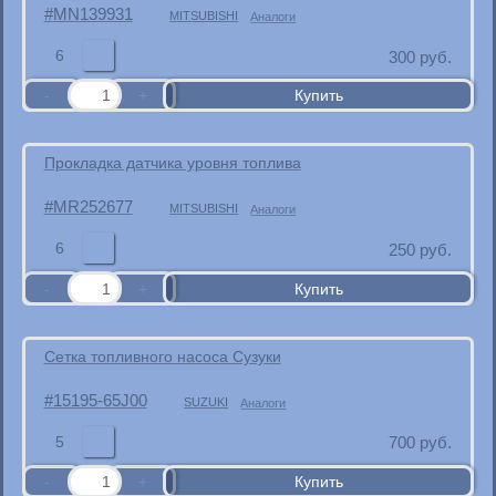
MN139931
MITSUBISHI
Аналоги
6
300
руб.
Прокладка датчика уровня топлива
MR252677
MITSUBISHI
Аналоги
6
250
руб.
Сетка топливного насоса Сузуки
15195-65J00
SUZUKI
Аналоги
5
700
руб.