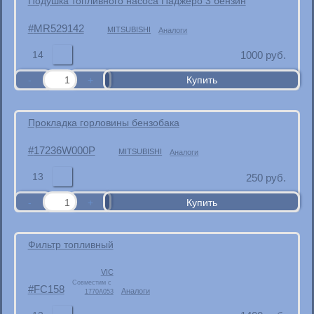
Подушка топливного насоса Паджеро 3 бензин
MR529142
MITSUBISHI
Аналоги
14
1000
руб.
Прокладка горловины бензобака
17236W000P
MITSUBISHI
Аналоги
13
250
руб.
Фильтр топливный
VIC
Совместим с
FC158
Аналоги
1770A053