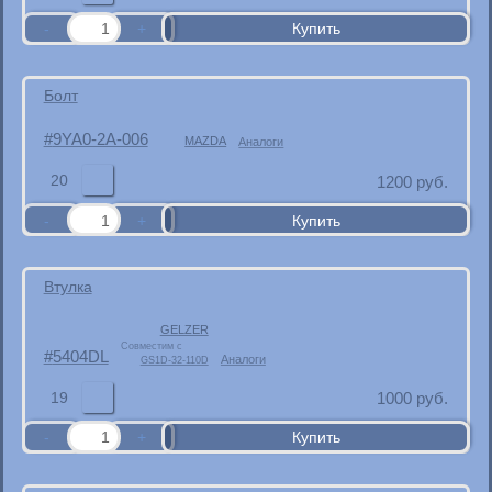
Болт
9YA0-2A-006
MAZDA
Аналоги
20
1200
руб.
Втулка
GELZER
Совместим с
5404DL
Аналоги
GS1D-32-110D
19
1000
руб.