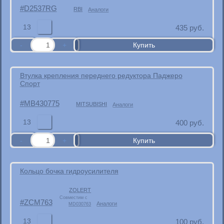
D2537RG
RBI
Аналоги
13
435
руб.
Втулка крепления переднего редуктора Паджеро
Спорт
MB430775
MITSUBISHI
Аналоги
13
400
руб.
Кольцо бочка гидроусилителя
ZOLERT
Совместим с
ZCM763
Аналоги
MD030763
13
100
руб.