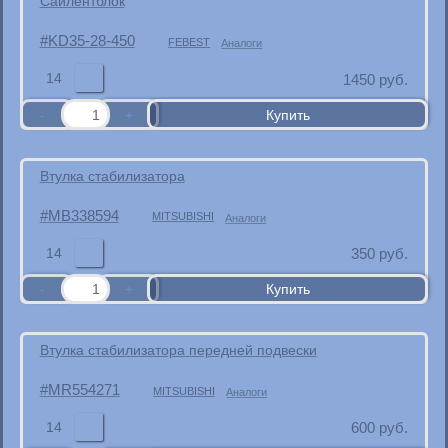
Сайлентблок
KD35-28-450
FEBEST
Аналоги
14
1450
руб.
Втулка стабилизатора
MB338594
MITSUBISHI
Аналоги
14
350
руб.
Втулка стабилизатора передней подвески
MR554271
MITSUBISHI
Аналоги
14
600
руб.