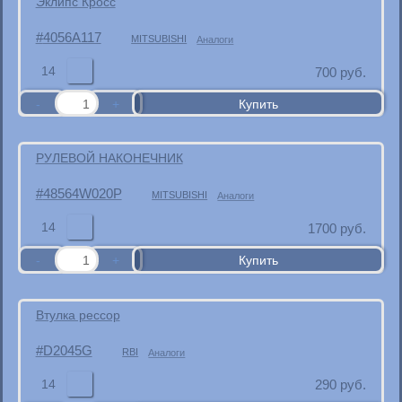
Эклипс Кросс
4056A117
MITSUBISHI
Аналоги
14
700
руб.
РУЛЕВОЙ НАКОНЕЧНИК
48564W020P
MITSUBISHI
Аналоги
14
1700
руб.
Втулка рессор
D2045G
RBI
Аналоги
14
290
руб.