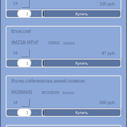
19
100
руб.
Втулк стаб
MZSB-MPVF
FEBEST
Аналоги
19
87
руб.
Втулка стабилизатора задней подвески
4156A041
MITSUBISHI
Аналоги
18
500
руб.