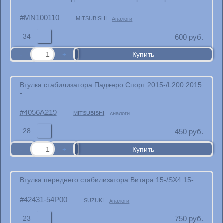
MN100110
MITSUBISHI
Аналоги
34
600
руб.
Втулка стабилизатора Паджеро Спорт 2015-/L200 2015
-
4056A219
MITSUBISHI
Аналоги
28
450
руб.
Втулка переднего стабилизатора Витара 15-/SX4 15-
42431-54P00
SUZUKI
Аналоги
23
750
руб.