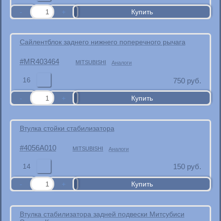
Сайлентблок заднего нижнего поперечного рычага
MR403464
MITSUBISHI
Аналоги
16
750
руб.
Втулка стойки стабилизатора
4056A010
MITSUBISHI
Аналоги
14
150
руб.
Втулка стабилизатора задней подвески Митсубиси