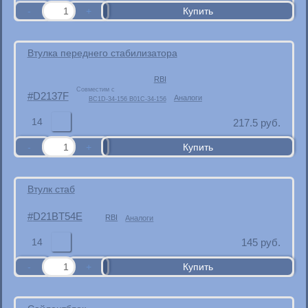
Втулка переднего стабилизатора
RBI
Совместим с
D2137F
Аналоги
BC1D-34-156 B01C-34-156
14
217.5
руб.
Втулк стаб
D21BT54E
RBI
Аналоги
14
145
руб.