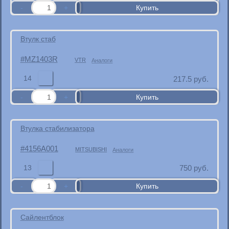
Втулк стаб
MZ1403R
VTR
Аналоги
14
217.5
руб.
Втулка стабилизатора
4156A001
MITSUBISHI
Аналоги
13
750
руб.
Сайлентблок