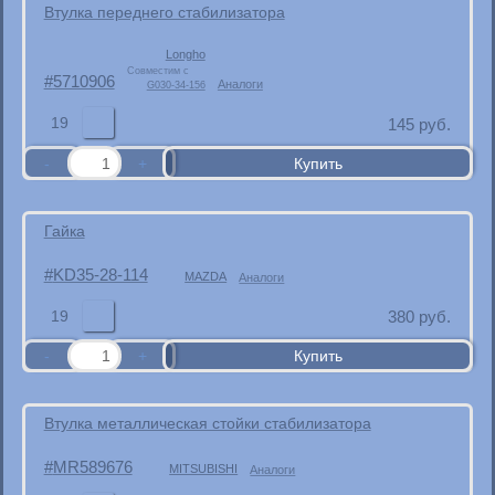
Втулка переднего стабилизатора
Longho
Совместим с
5710906
Аналоги
G030-34-156
19
145
руб.
Гайка
KD35-28-114
MAZDA
Аналоги
19
380
руб.
Втулка металлическая стойки стабилизатора
MR589676
MITSUBISHI
Аналоги