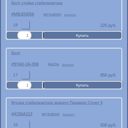
Болт стойки стабилизатора
MB303058
MITSUBISHI
Аналоги
18
225
руб.
Болт
9YA0-2A-008
MAZDA
Аналоги
17
850
руб.
Втулка стабилизатора заднего Паджеро Спорт 3
4156A113
MITSUBISHI
Аналоги
16
500
руб.