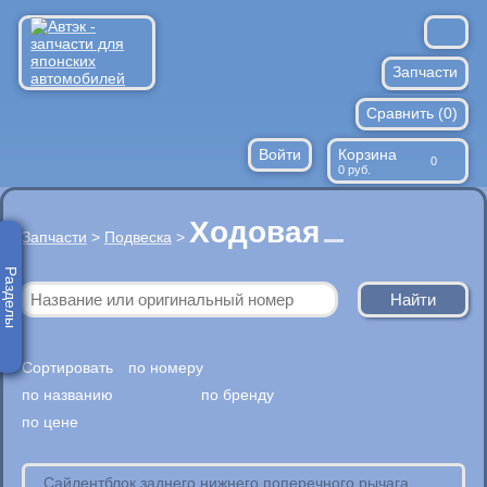
Запчасти
Сравнить (
Расходники
0
)
Войти
Корзина
Запрос по ВИН
0
0
руб.
Против подделок
Ходовая
Доставка/оплата
Запчасти
>
Подвеска
>
Разделы
Контакты
Сортировать
по номеру
по названию
по бренду
по цене
Сайлентблок заднего нижнего поперечного рычага