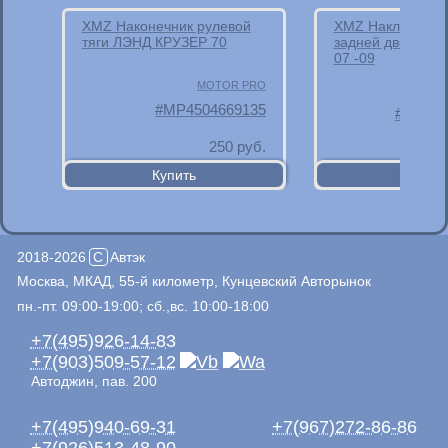
XMZ Наконечник рулевой
XMZ Накладка о
тяги ЛЭНД КРУЗЕР 70
задней двери А
07 -09
MOTOR PRO
MP4504669135
83733
250
руб.
2018-2026
C
Автэк
Москва, МКАД, 55-й километр, Кунцевский Авторынок
пн.-пт. 09:00-19:00; сб.,вс. 10:00-18:00
+7(495)926-14-83
+7(903)509-57-12
Автоджин, пав. 200
+7(495)940-69-31
+7(967)272-86-86