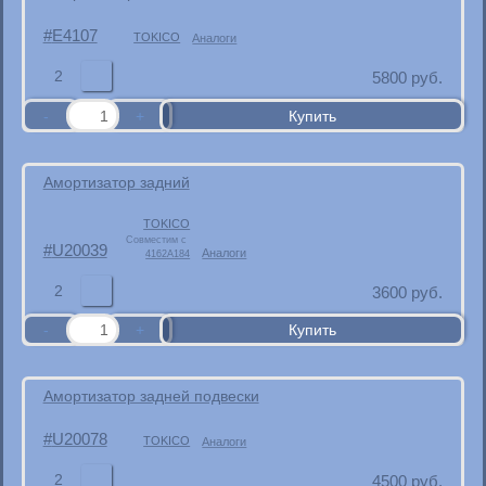
E4107
TOKICO
Аналоги
2
5800
руб.
Амортизатор задний
TOKICO
Совместим с
U20039
Аналоги
4162A184
2
3600
руб.
Амортизатор задней подвески
U20078
TOKICO
Аналоги
2
4500
руб.