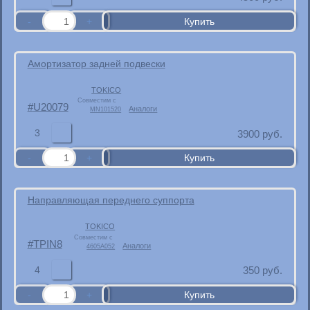
Амортизатор задней подвески
TOKICO
Совместим с
U20079
Аналоги
MN101520
3
3900
руб.
Направляющая переднего суппорта
TOKICO
Совместим с
TPIN8
Аналоги
4605A052
4
350
руб.