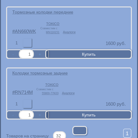
Тормозные колодки передние
TOKICO
Совместим с
AN660WK
Аналоги
MN116151
1
1600
руб.
Колодки тормозные задние
TOKICO
Совместим с
RN714M
Аналоги
55800-77K03
1
1600
руб.
1
Товаров на страницу