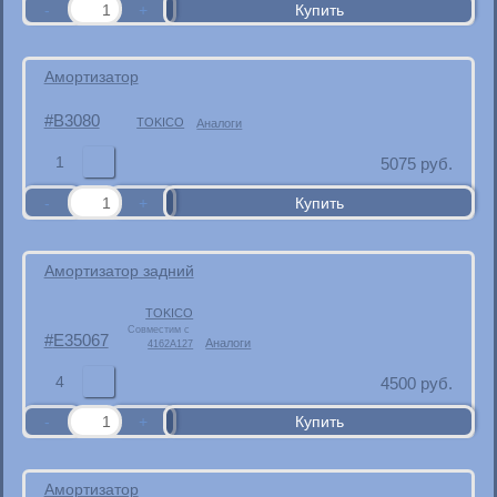
Aмортизатор
B3080
TOKICO
Аналоги
1
5075
руб.
Амортизатор задний
TOKICO
Совместим с
E35067
Аналоги
4162A127
4
4500
руб.
Aмортизатор