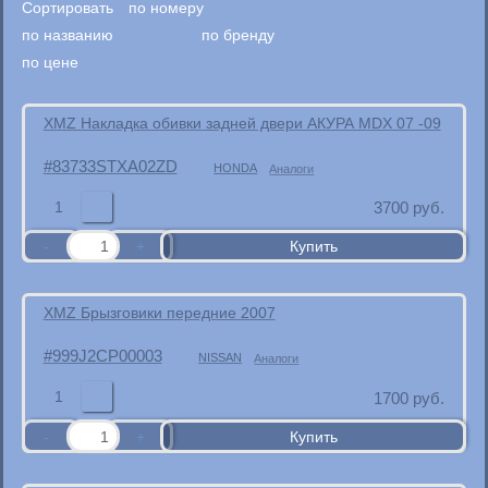
Сортировать
по номеру
по названию
по бренду
по цене
XMZ Накладка обивки задней двери АКУРА MDX 07 -09
83733STXA02ZD
HONDA
Аналоги
1
3700
руб.
XMZ Брызговики передние 2007
999J2CP00003
NISSAN
Аналоги
1
1700
руб.