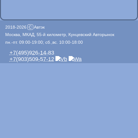
2018-2026
C
Автэк
Москва, МКАД, 55-й километр, Кунцевский Авторынок
пн.-пт. 09:00-19:00; сб.,вс. 10:00-18:00
+7(495)926-14-83
+7(903)509-57-12
Автоджин, пав. 200
+7(495)940-69-31
+7(967)272-86-86
+7(926)513-48-90
Автомолл, пав. 2/7
Автоджин, пав. 337
+7(495)788-75-33
+7(925)044-75-33
Автоджин, пав. 315
Пользовательское соглашение и политика
конфиденциальности