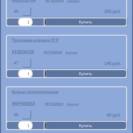
MD030764
MITSUBISHI
Аналоги
49
200
руб.
Прокладка клапана ЕГР
1582A039
MITSUBISHI
Аналоги
47
140
руб.
Кольцо уплотнительное
MF660063
MITSUBISHI
Аналоги
46
40
руб.