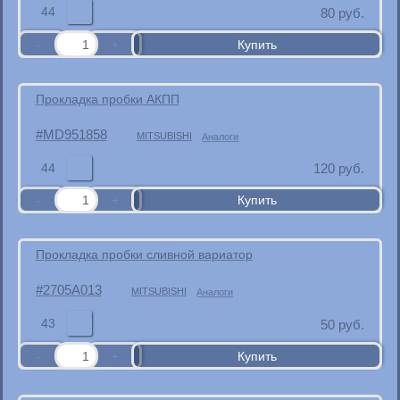
44
80
руб.
Прокладка пробки АКПП
MD951858
MITSUBISHI
Аналоги
44
120
руб.
Прокладка пробки сливной вариатор
2705A013
MITSUBISHI
Аналоги
43
50
руб.