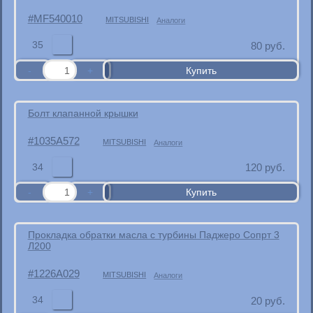
MF540010
MITSUBISHI
Аналоги
35
80
руб.
Болт клапанной крышки
1035A572
MITSUBISHI
Аналоги
34
120
руб.
Прокладка обратки масла с турбины Паджеро Сопрт 3
Л200
1226A029
MITSUBISHI
Аналоги
34
20
руб.