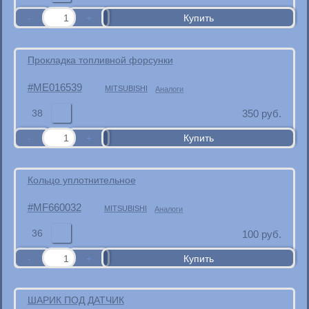
Прокладка топливной форсунки
ME016539
MITSUBISHI
Аналоги
38
350
руб.
Кольцо уплотнительное
MF660032
MITSUBISHI
Аналоги
36
100
руб.
ШАРИК ПОД ДАТЧИК