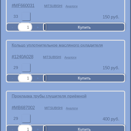
MF660031
MITSUBISHI
Аналоги
33
150
руб.
Кольцо уплотнительное масляного охладителя
1240A028
MITSUBISHI
Аналоги
29
150
руб.
Прокладка трубы глушителя приёмной
MB687002
MITSUBISHI
Аналоги
29
400
руб.