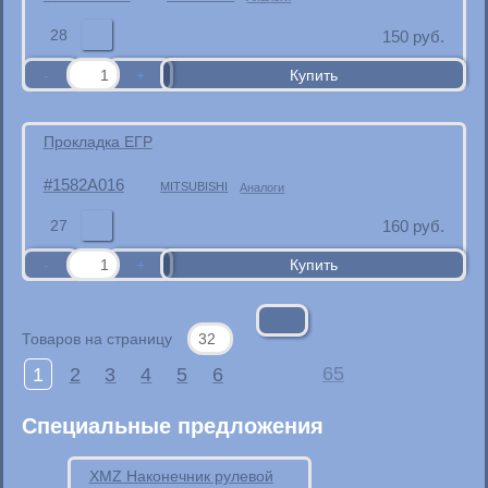
28
150
руб.
Прокладка ЕГР
1582A016
MITSUBISHI
Аналоги
27
160
руб.
Товаров на страницу
1
2
3
4
5
6
65
Специальные предложения
XMZ Наконечник рулевой