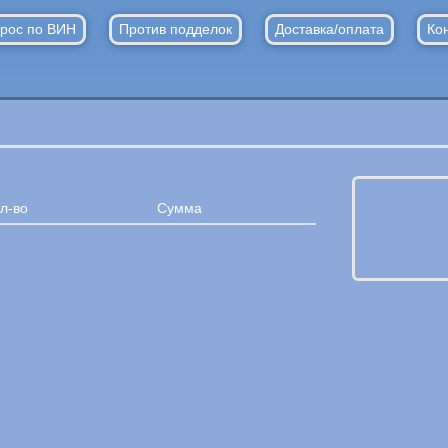
рос по ВИН
Против подделок
Доставка/оплата
Ко
л-во
Сумма