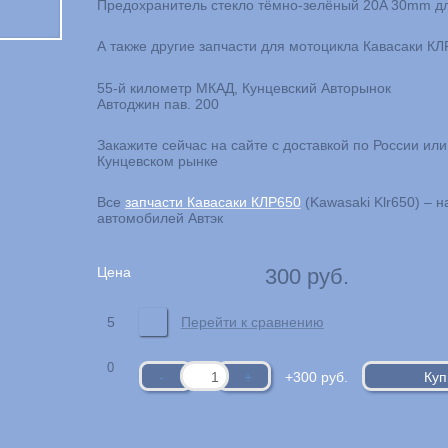
Предохранитель стекло тёмно-зелёный 20A 30mm д
А также другие запчасти для мотоцикла Кавасаки КЛ
55-й километр МКАД, Кунцевский Авторынок
Автоджин пав. 200
Закажите сейчас на сайте с доставкой по России или 
Кунцевском рынке
Все
запчасти Кавасаки КЛР650
(Kawasaki Klr650) – 
автомобилей Автэк
Цена
300
руб.
5
Перейти к сравнению
0
+300
руб.