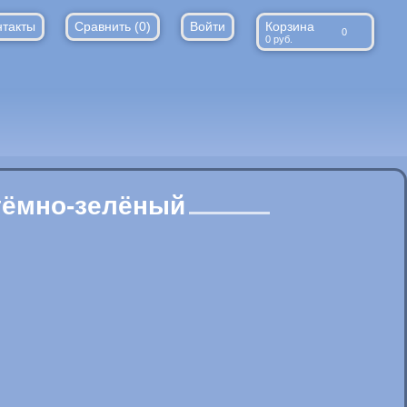
нтакты
Сравнить (
0
)
Войти
Корзина
0
0
руб.
тёмно-зелёный