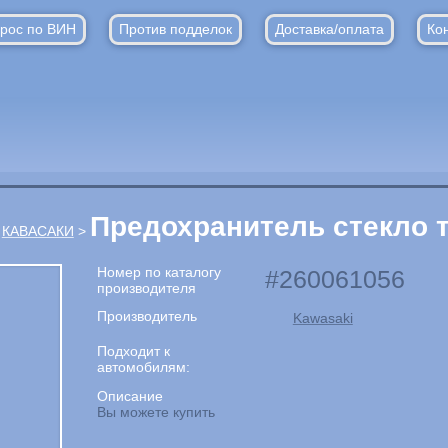
рос по ВИН
Против подделок
Доставка/оплата
Ко
Предохранитель стекло 
>
КАВАСАКИ
>
Номер по каталогу
260061056
производителя
Производитель
Kawasaki
Подходит к
автомобилям:
Описание
Вы можете купить