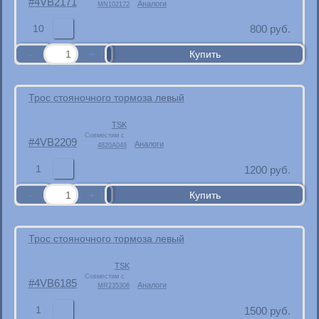
4VB2171
Аналоги
MN102172
10
800
руб.
Трос стояночного тормоза левый
TSK
Совместим с
4VB2209
Аналоги
4820A049
1
1200
руб.
Трос стояночного тормоза левый
TSK
Совместим с
4VB6185
Аналоги
MR235306
1
1500
руб.