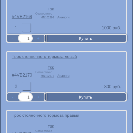
TSK
Совместим с
4VB2169
Аналоги
MN102298
1
1000
руб.
Трос стояночного тормоза левый
TSK
Совместим с
4VB2170
Аналоги
MN102171
9
800
руб.
Трос стояночного тормоза правый
TSK
Совместим с