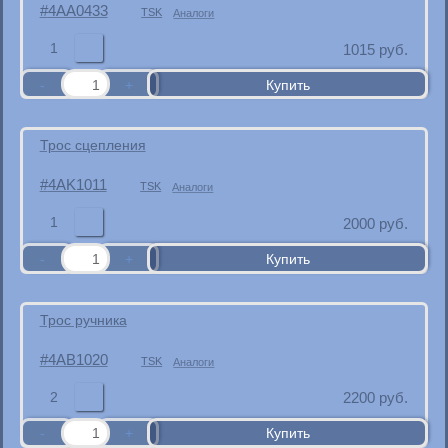
4AA0433
TSK
Аналоги
1
1015
руб.
Трос сцепления
4AK1011
TSK
Аналоги
1
2000
руб.
Трос ручника
4AB1020
TSK
Аналоги
2
2200
руб.