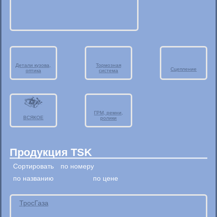
Детали кузова,
Тормозная
Сцепление
оптика
система
ГРМ, ремни,
ВСЯКОЕ
ролики
Продукция TSK
Сортировать
по номеру
по названию
по цене
ТросГаза