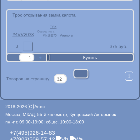
Трос открывания замка капота
TSK
Совместим с
4VV2033
Аналоги
MN181175
3
375
руб.
1
Товаров на страницу
2018-2026
C
Автэк
Москва, МКАД, 55-й километр, Кунцевский Авторынок
пн.-пт. 09:00-19:00; сб.,вс. 10:00-18:00
+7(495)926-14-83
+7(903)509-57-12