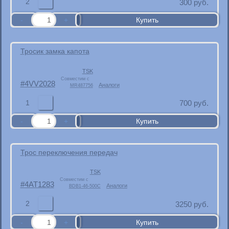
2
300
руб.
Тросик замка капота
TSK
Совместим с
4VV2028
Аналоги
MR487756
1
700
руб.
Трос переключения передач
TSK
Совместим с
4AT1283
Аналоги
BDB1-46-500C
2
3250
руб.