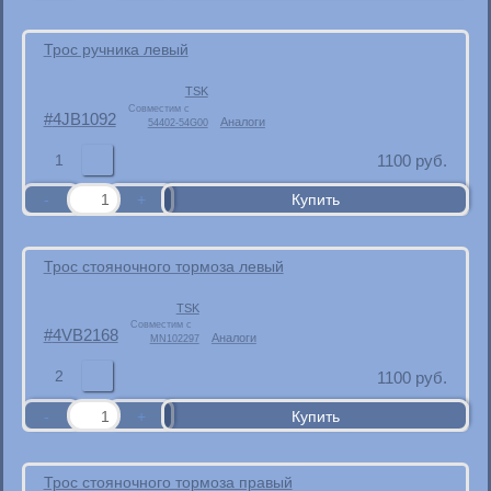
Трос ручника левый
TSK
Совместим с
4JB1092
Аналоги
54402-54G00
1
1100
руб.
Трос стояночного тормоза левый
TSK
Совместим с
4VB2168
Аналоги
MN102297
2
1100
руб.
Трос стояночного тормоза правый