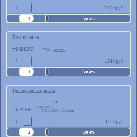
1
2500
руб.
Трос ручника
4AB1295
TSK
Аналоги
1
1740
руб.
Трос ручника правый
TSK
Совместим с
4JB1091
Аналоги
54401-54G00
1
1100
руб.