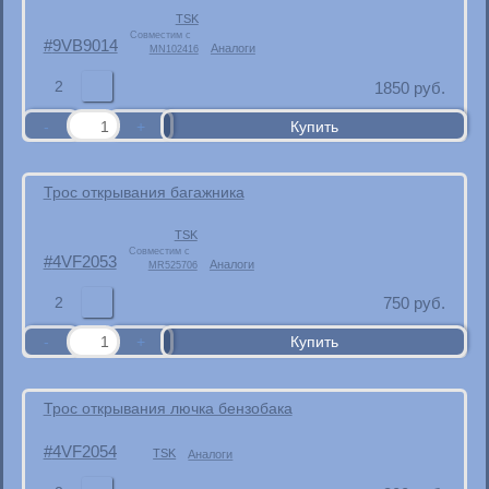
TSK
Совместим с
9VB9014
Аналоги
MN102416
2
1850
руб.
Трос открывания багажника
TSK
Совместим с
4VF2053
Аналоги
MR525706
2
750
руб.
Трос открывания лючка бензобака
4VF2054
TSK
Аналоги