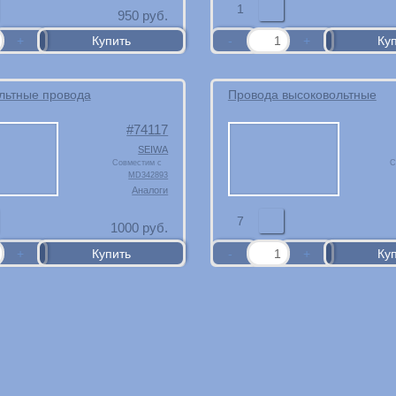
1
950
руб.
льтные провода
Провода высоковольтные
74117
SEIWA
Совместим с
С
MD342893
Аналоги
7
1000
руб.