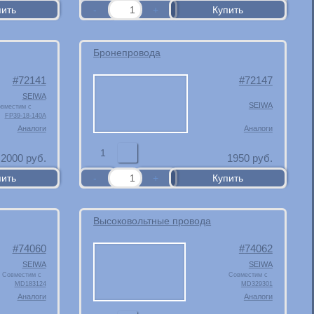
Бронепровода
72141
72147
SEIWA
SEIWA
вместим с
FP39-18-140A
Аналоги
Аналоги
1
2000
руб.
1950
руб.
Высоковольтные провода
74060
74062
SEIWA
SEIWA
Совместим с
Совместим с
MD183124
MD329301
Аналоги
Аналоги