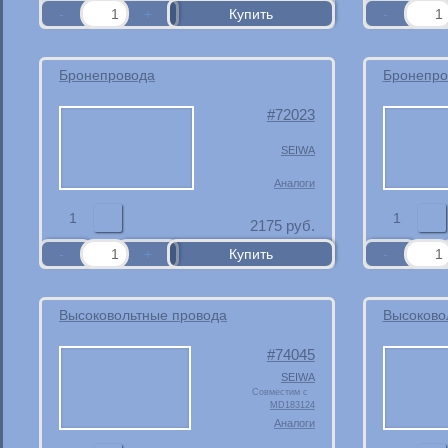
Бронепровода
Бронепро
72023
SEIWA
Аналоги
1
1
2175
руб.
Высоковольтные провода
Высоково
74045
SEIWA
Совместим с
MD183124
Аналоги