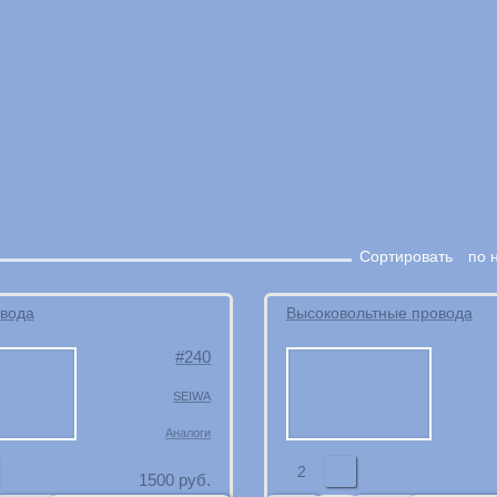
Сортировать
по 
вода
Высоковольтные провода
240
SEIWA
Аналоги
2
1500
руб.