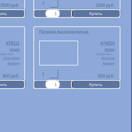
2
2000
руб.
1100
руб.
Провода высоковольтные
78111
74020
SEIWA
SEIWA
овместим с
Совместим с
33705-80G00
MD124242
Аналоги
Аналоги
1
850
руб.
500
руб.