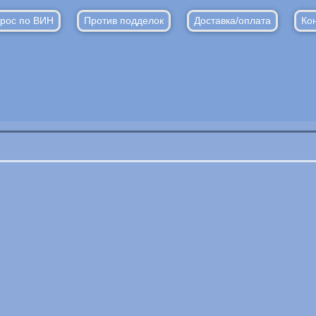
рос по ВИН
Против подделок
Доставка/оплата
Ко