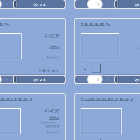
вода
Бронепровода
72135
SEIWA
Со
Аналоги
1
2500
руб.
льтные провода
Высоковольтные провода
74059
SEIWA
Совместим с
MD332343
Аналоги