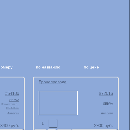
номеру
по названию
по цене
Бронепровода
54109
72016
SEIWA
SEIWA
Совместим с
MD338249
Аналоги
Аналоги
1
3400
руб.
2900
руб.