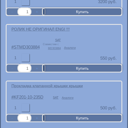
1
3200
руб.
РОЛИК НЕ ОРИГИНАЛ ENGI !!!
SAT
Совместим с
STMD303884
Аналоги
MD303884
1
550
руб.
Прокладка клапанной крышки крышки
KF201-10-235D
SAT
Аналоги
1
500
руб.