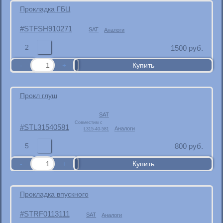
Прокладка ГБЦ
STFSH910271
SAT
Аналоги
2
1500
руб.
Прокл глуш
SAT
Совместим с
STL31540581
Аналоги
L315-40-581
5
800
руб.
Прокладка впускного
STRF0113111
SAT
Аналоги