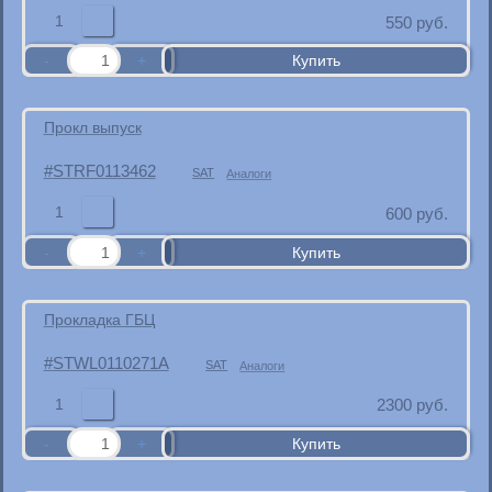
1
550
руб.
Прокл выпуск
STRF0113462
SAT
Аналоги
1
600
руб.
Прокладка ГБЦ
STWL0110271A
SAT
Аналоги
1
2300
руб.