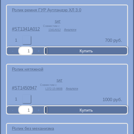
Ролик ремня ГУР Аутлэндэр ХЛ 3.0
SAT
Совместим с
ST1341A012
Аналоги
1341A012
1
700
руб.
Ролик нятяжной
SAT
Совместим с
ST1450947
Аналоги
L372-15-980B
1
1000
руб.
Ролик без механизма