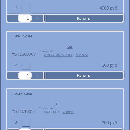
2
4000
руб.
П-каТрубы
SAT
Совместим с
ST1380003
Аналоги
ZJ01-40-581A АНАЛОГ
2
200
руб.
Прокладка
SAT
Совместим с
ST1610012
Аналоги
LF02-14-342
3
300
руб.