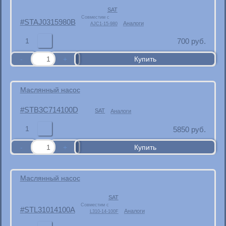
SAT
Совместим с
STAJ0315980B
Аналоги
AJC1-15-980
1
700
руб.
Маслянный насос
STB3C714100D
SAT
Аналоги
1
5850
руб.
Маслянный насос
SAT
Совместим с
STL31014100A
Аналоги
L310-14-100F