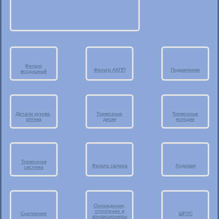
Фильтр
Фильтр АКПП
Подшипники
воздушный
Детали кузова,
Тормозные
Тормозные
оптика
диски
колодки
Тормозная
Фильтр салона
Ходовая
система
Охлаждение,
отопление и
Сцепление
ШРУС
кондиционеры