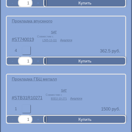
Прокладка впускного
SAT
Совместим с
ST740019
Аналоги
L505-13-111
4
362.5
руб.
Прокладка ГБЦ металл
SAT
Совместим с
STB31R10271
Аналоги
B3D2-10-271
1
1500
руб.