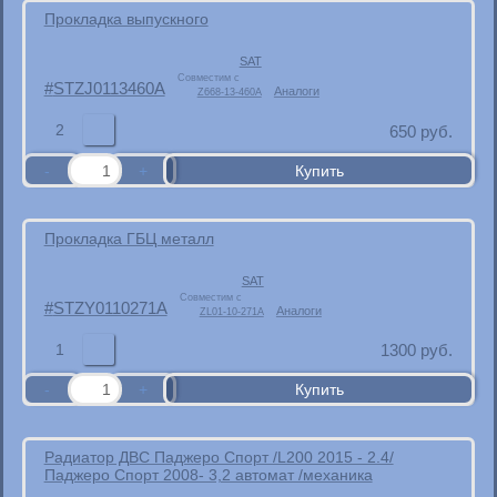
Прокладка выпускного
SAT
Совместим с
STZJ0113460A
Аналоги
Z668-13-460A
2
650
руб.
Прокладка ГБЦ металл
SAT
Совместим с
STZY0110271A
Аналоги
ZL01-10-271A
1
1300
руб.
Радиатор ДВС Паджеро Спорт /L200 2015 - 2.4/
Паджеро Спорт 2008- 3,2 автомат /механика