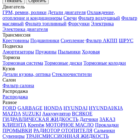
Двигатель
ГРМ, ремни, ролики
Детали двигателя
Охлаждение,
отопление и кондиционеры
Свечи
Фильтр воздушный
Фильтр
масляный
Фильтр топливный
Форсунки
Электрика
Электрика двигателя
Трансмиссия
Крестовины
Подшипники
Сцепление
Фильтр АКПП
ШРУС
Подвеска
Амортизаторы
Пружины
Пыльники
Ходовая
Тормоза
Тормозная система
Тормозные диски
Тормозные колодки
Кузов
Детали кузова, оптика
Стеклоочистители
Салон
Фильтр салона
Распродажа
Распродажа
Разное
FORD
GARBAGE
HONDA
HYUNDAI
HYUNDAI/KIA
MAZDA
SUZUKI
Аккумулятор
ВСЯКОЕ
ГИДРАВЛИЧЕСКАЯ ЖИДКОСТЬ
Датчики
ЗАКАЗ
КЛИЕНТА
Крепёж
МОТОРНОЕ МАСЛО
Прокладки
ПРОМЫВКИ
РАДИОТОР ОТОПИТЕЛЯ
Сальники
Сувениры
ТРАНСМИССИОННАЯ ЖИДКОСТЬ