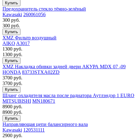
Предохранитель стекло тёмно-зелёный
Kawasaki
260061056
300
руб.
300
руб.
XMZ Фильтр воздушный
AIKO
A3017
1300
руб.
1300
руб.
XMZ Накладка обивки задней двери АКУРА MDX 07 -09
HONDA
83733STXA02ZD
3700
руб.
3700
руб.
Шланг охладителя масла после радиатора Аутлэндэр 1 EURO
MITSUBISHI
MN180671
8900
руб.
8900
руб.
Направляющая цепи балансирного вала
Kawasaki
120531111
2900
руб.