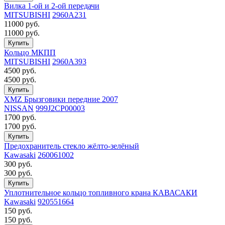
Вилка 1-ой и 2-ой передачи
MITSUBISHI
2960A231
11000
руб.
11000
руб.
Кольцо МКПП
MITSUBISHI
2960A393
4500
руб.
4500
руб.
XMZ Брызговики передние 2007
NISSAN
999J2CP00003
1700
руб.
1700
руб.
Предохранитель стекло жёлто-зелёный
Kawasaki
260061002
300
руб.
300
руб.
Уплотнительное кольцо топливного крана КАВАСАКИ
Kawasaki
920551664
150
руб.
150
руб.