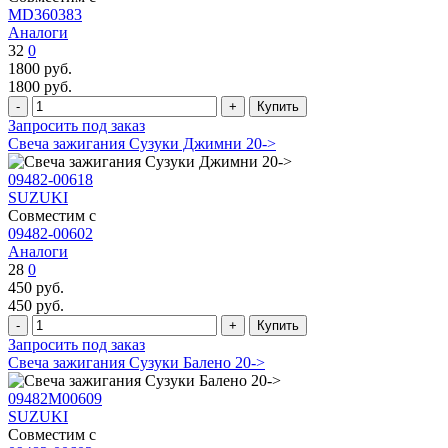
MD360383
Аналоги
32
0
1800
руб.
1800
руб.
Запросить под заказ
Свеча зажигания Сузуки Джимни 20->
09482-00618
SUZUKI
Совместим с
09482-00602
Аналоги
28
0
450
руб.
450
руб.
Запросить под заказ
Свеча зажигания Сузуки Балено 20->
09482M00609
SUZUKI
Совместим с