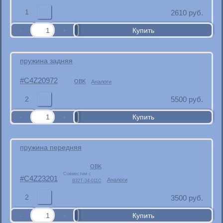
1
2610
руб.
пружина задняя
C4Z20972
OBK
Аналоги
2
5500
руб.
пружина передняя
OBK
Совместим с
C4Z23201
Аналоги
B32T-34-011C
2
3500
руб.