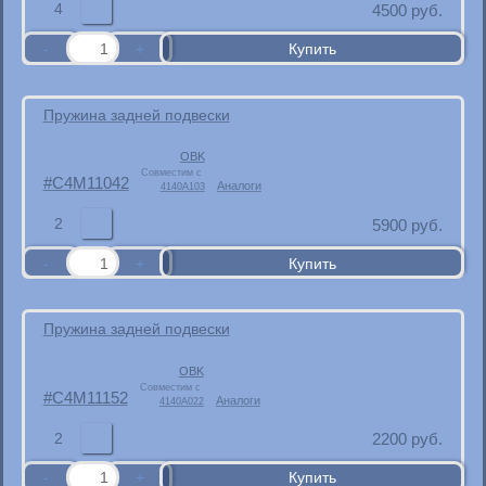
4
4500
руб.
Пружина задней подвески
OBK
Совместим с
C4M11042
Аналоги
4140A103
2
5900
руб.
Пружина задней подвески
OBK
Совместим с
C4M11152
Аналоги
4140A022
2
2200
руб.