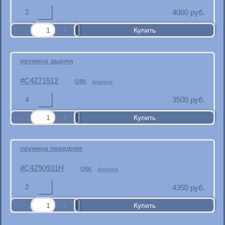
2
4000
руб.
пружина задняя
C4Z71512
OBK
Аналоги
4
3500
руб.
пружина передняя
C4Z90931H
OBK
Аналоги
2
4350
руб.