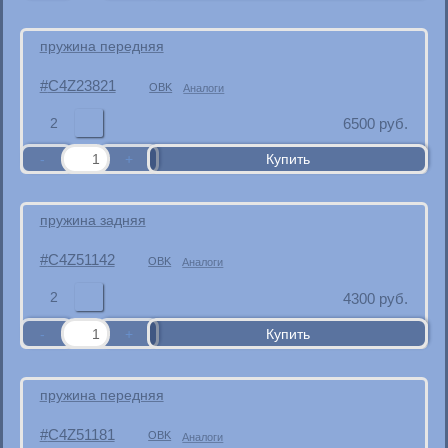
пружина передняя
C4Z23821
OBK
Аналоги
2
6500
руб.
пружина задняя
C4Z51142
OBK
Аналоги
2
4300
руб.
пружина передняя
C4Z51181
OBK
Аналоги