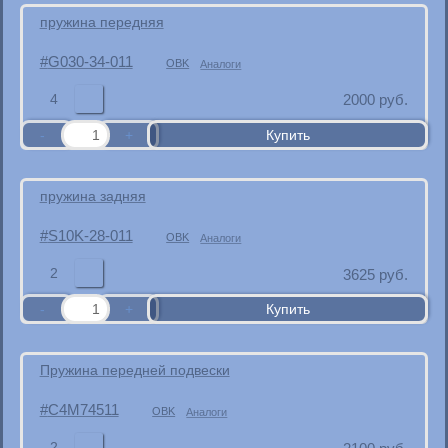
пружина передняя
G030-34-011
OBK
Аналоги
4
2000
руб.
пружина задняя
S10K-28-011
OBK
Аналоги
2
3625
руб.
Пружина передней подвески
C4M74511
OBK
Аналоги
2