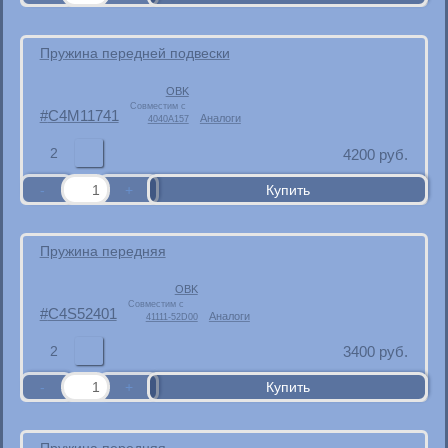
Пружина передней подвески
OBK
Совместим с
C4M11741
Аналоги
4040A157
2
4200
руб.
Пружина передняя
OBK
Совместим с
C4S52401
Аналоги
41111-52D00
2
3400
руб.