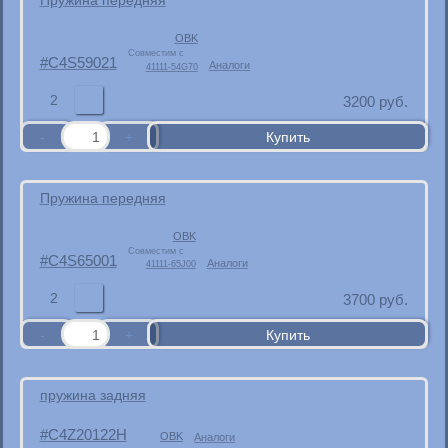
Пружина передняя
OBK
Совместим с
C4S59021
Аналоги
41111-54G70
2
3200
руб.
Пружина передняя
OBK
Совместим с
C4S65001
Аналоги
41111-65J00
2
3700
руб.
пружина задняя
C4Z20122H
OBK
Аналоги