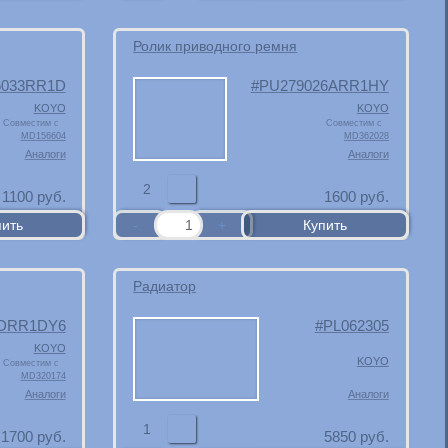
Ролик приводного ремня
6033RR1D
PU279026ARR1HY
KOYO
KOYO
Совместим с
Совместим с
MD156604
MD362028
Аналоги
Аналоги
2
1100
руб.
1600
руб.
Радиатор
3DRR1DY6
PL062305
KOYO
KOYO
Совместим с
MD320174
Аналоги
Аналоги
1
1700
руб.
5850
руб.