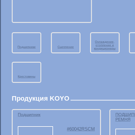
Охлаждение,
отопление и
Подшипники
Сцепление
кондиционеры
Крестовины
Продукция KOYO
Подшипник
ПОДШИПН
РЕМНЯ
60042RSCM