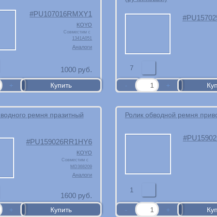
PU107016RMXY1
PU1570
KOYO
Совместим с
1341A051
Аналоги
7
1000
руб.
иводного ремня празитный
Ролик обводной ремня прив
PU1590
PU159026RR1HY6
KOYO
Совместим с
MD368209
Аналоги
1
1600
руб.