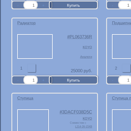
Радиатор
Подшипни
PL063736R
KOYO
Аналоги
1
2
25000
руб.
Ступица
Ступица 
3DACF038D5C
KOYO
Совместим с
L214-26-15XB