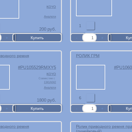
KOYO
Аналоги
1
200
руб.
иводного ремня
РОЛИК ГРМ
PU105529RMXY5
PU106
KOYO
Совместим с
1341A042
Аналоги
6
1800
руб.
иводного ремня
Ролик приводного ремня пр
(ручейковый)