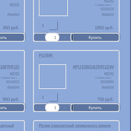
KOYO
KOYO
Совместим с
MD050135
Аналоги
Аналоги
1
350
руб.
1850
руб.
РОЛИК
018FRR1D
PU106018JRR1DW
KOYO
KOYO
Совместим с
Совместим с
MD140071
MD369999
Аналоги
Аналоги
1
950
руб.
750
руб.
азитный
Ролик паразитный приводного ремня