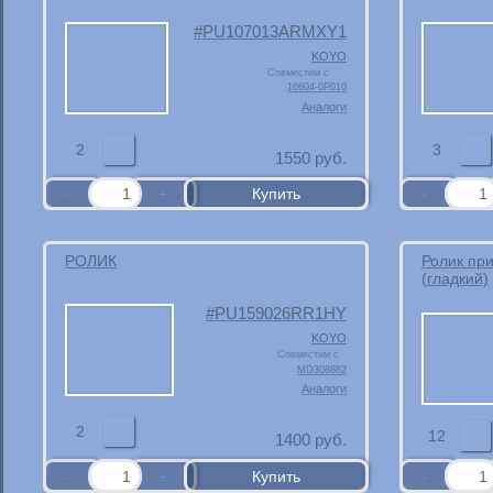
PU107013ARMXY1
KOYO
Совместим с
16604-0P010
Аналоги
2
3
1550
руб.
РОЛИК
Ролик пр
(гладкий)
PU159026RR1HY
KOYO
Совместим с
MD308882
Аналоги
2
12
1400
руб.