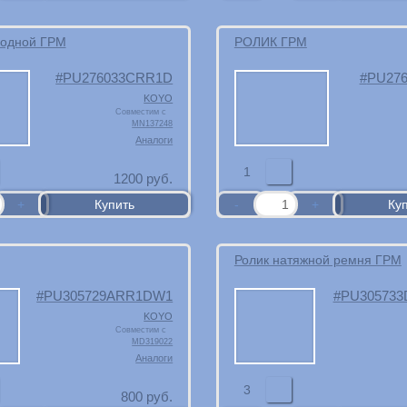
водной ГРМ
РОЛИК ГРМ
PU276033CRR1D
PU27
KOYO
Совместим с
MN137248
Аналоги
1
1200
руб.
Ролик натяжной ремня ГРМ
PU305729ARR1DW1
PU30573
KOYO
Совместим с
MD319022
Аналоги
3
800
руб.