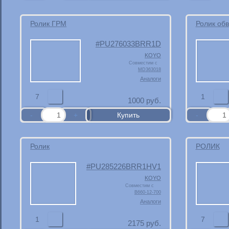
Ролик ГРМ
Ролик об
PU276033BRR1D
KOYO
Совместим с
MD363018
Аналоги
7
1
1000
руб.
Ролик
РОЛИК
PU285226BRR1HV1
KOYO
Совместим с
B660-12-700
Аналоги
1
7
2175
руб.