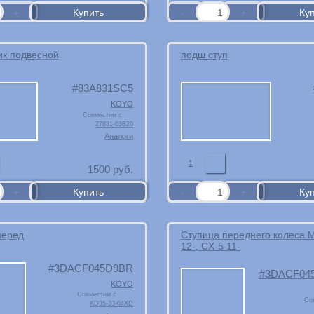
к подвесной
подш ступ
83A831SC5
KOYO
Совместим с
27831-63B20
Аналоги
1
1500
руб.
перед
Ступица переднего колеса Ma
12-, CX-5 11-
3DACF045D9BR
3DACF04
KOYO
Совместим с
Со
KD35-33-04XD