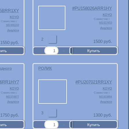
PU158026ARR1HY
25BRR1XY
KOYO
KOYO
Совместим с
Совместим с
MD327653
MD368210
Аналоги
Аналоги
2
1500
руб.
1550
руб.
одного
РОЛИК
26RR1HY7
PU207021RR1XY
KOYO
KOYO
Совместим с
Совместим с
MD374877
MD303884
Аналоги
Аналоги
3
1750
руб.
1300
руб.