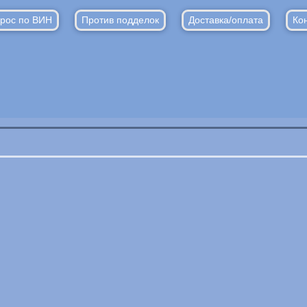
рос по ВИН
Против подделок
Доставка/оплата
Ко