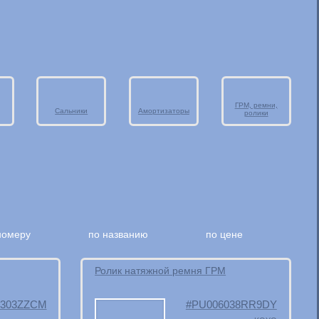
ГРМ, ремни,
Сальники
Амортизаторы
ролики
номеру
по названию
по цене
Ролик натяжной ремня ГРМ
6303ZZCM
PU006038RR9DY