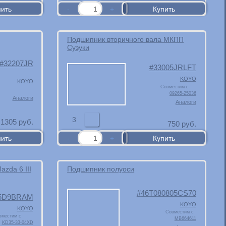
Подшипник вторичного вала МКПП
Сузуки
32207JR
33005JRLFT
KOYO
KOYO
Совместим с
09265-25036
Аналоги
Аналоги
3
1305
руб.
750
руб.
zda 6 III
Подшипник полуоси
46T080805CS70
5D9BRAM
KOYO
KOYO
Совместим с
вместим с
MB664611
KD35-33-04XD