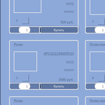
KOYO
Аналоги
2
2
500
руб.
Ролик
Ролик пр
PU101234ARR1H
KOYO
Аналоги
1
6
3480
руб.
Ролик
Ролик пр