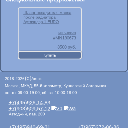
Шланг охладителя масла
после радиатора
Аутлэндэр 1 EURO
MITSUBISHI
MN180673
8500
руб.
2018-2026
C
Автэк
Москва, МКАД, 55-й километр, Кунцевский Авторынок
пн.-пт. 09:00-19:00; сб.,вс. 10:00-18:00
+7(495)926-14-83
+7(903)509-57-12
Автоджин, пав. 200
+7(495)940-69-31
+7(967)272-86-86