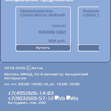
Предохранитель
Предохраните
стекло жёлто-зелёный
стекло тёмно
Kawasaki
260061002
26
300
руб.
2018-2026
C
Автэк
Москва, МКАД, 55-й километр, Кунцевский
Авторынок
пн.-пт. 09:00-19:00; сб.,вс. 10:00-18:00
+7(495)926-14-83
+7(903)509-57-12
Автоджин, пав. 200