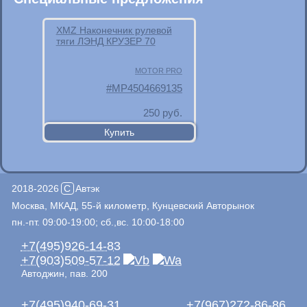
XMZ Наконечник рулевой
тяги ЛЭНД КРУЗЕР 70
MOTOR PRO
MP4504669135
250
руб.
2018-2026
C
Автэк
Москва, МКАД, 55-й километр, Кунцевский Авторынок
пн.-пт. 09:00-19:00; сб.,вс. 10:00-18:00
+7(495)926-14-83
+7(903)509-57-12
Автоджин, пав. 200
+7(495)940-69-31
+7(967)272-86-86