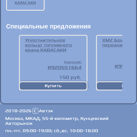
КАВАСАКИ
Специальные предложения
Уплотнительное
XMZ Брызгов
кольцо топливного
передние 200
крана КАВАСАКИ
Kawasaki
999J2
920551664
150
руб.
1
2018-2026
C
Автэк
Москва, МКАД, 55-й километр, Кунцевский
Авторынок
пн.-пт. 09:00-19:00; сб.,вс. 10:00-18:00