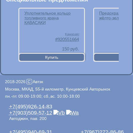
Уплотнительное кольцо
Предохранитель 
топливного крана
жёлто-зелёный
КАВАСАКИ
Kawasaki
920551664
150
руб.
2018-2026
C
Автэк
Москва, МКАД, 55-й километр, Кунцевский Авторынок
пн.-пт. 09:00-19:00; сб.,вс. 10:00-18:00
+7(495)926-14-83
+7(903)509-57-12
Автоджин, пав. 200
+7(495)940-69-31
+7(967)272-86-86