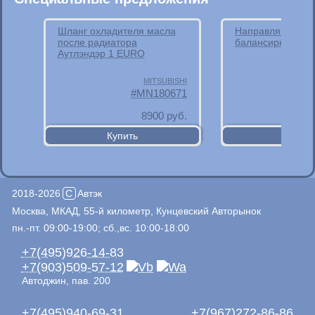
Шланг охладителя масла
Направляющая 
после радиатора
балансирного ва
Аутлэндэр 1 EURO
MITSUBISHI
MN180671
8900
руб.
2018-2026
C
Автэк
Москва, МКАД, 55-й километр, Кунцевский Авторынок
пн.-пт. 09:00-19:00; сб.,вс. 10:00-18:00
+7(495)926-14-83
+7(903)509-57-12
Автоджин, пав. 200
+7(495)940-69-31
+7(967)272-86-86