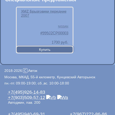
XMZ Брызговики передние
2007
NISSAN
999J2CP00003
1700
руб.
2018-2026
C
Автэк
Москва, МКАД, 55-й километр, Кунцевский Авторынок
пн.-пт. 09:00-19:00; сб.,вс. 10:00-18:00
+7(495)926-14-83
+7(903)509-57-12
Автоджин, пав. 200
+7(495)940-69-31
+7(967)272-86-86