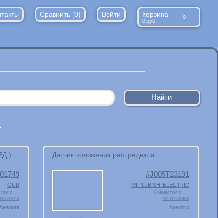
нтакты
Сравнить (
0
)
Войти
Корзина
0
0
руб.
е
ЕД,)
Датчик положения распредвала
01749
J005T23191
GUD
MITSUBISHI ELECTRIC
тим с
Совместим с
906-35010
33220-50G00
Аналоги
Аналоги