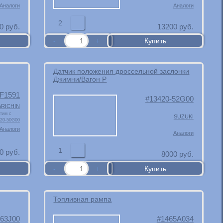
Аналоги
Аналоги
2
0
руб.
13200
руб.
Датчик положения дроссельной заслонки
Джимни/Вагон Р
F1591
13420-52G00
ARICHIN
тим с
SUZUKI
20-50G00
Аналоги
Аналоги
1
0
руб.
8000
руб.
Топливная рампа
-63J00
1465A034