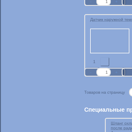
Датчик наружной те
1
Товаров на страницу
Специальные п
Шланг охл
после рад