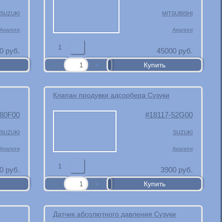
SUZUKI
MITSUBISHI
Аналоги
Аналоги
1
0
руб.
45000
руб.
Клапан продувки адсорбера Сузуки
-80F00
18117-52G00
SUZUKI
SUZUKI
Аналоги
Аналоги
1
0
руб.
3900
руб.
Датчик абсолютного давления Сузуки