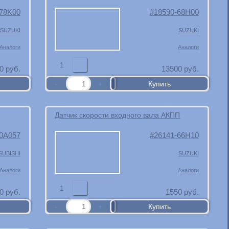
-78K00
18590-68H00
SUZUKI
SUZUKI
Аналоги
Аналоги
1
0
руб.
13500
руб.
Датчик скорости входного вала АКПП
0A057
26141-66H10
SUBISHI
SUZUKI
Аналоги
Аналоги
1
0
руб.
1550
руб.