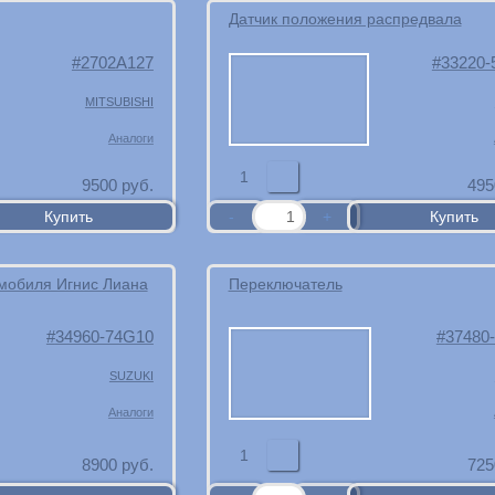
Датчик положения распредвала
2702A127
33220-
MITSUBISHI
Аналоги
1
9500
руб.
495
омобиля Игнис Лиана
Переключатель
34960-74G10
37480
SUZUKI
Аналоги
1
8900
руб.
725