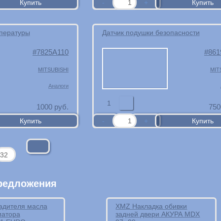
мпературы
Датчик подушки безопасности
7825A110
861
MITSUBISHI
MIT
Аналоги
1
1000
руб.
750
редложения
адителя масла
XMZ Накладка обивки
иатора
задней двери АКУРА MDX