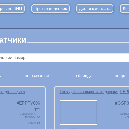
рос по ВИН
Против подделок
Доставка/оплата
Ко
атчики
у
по названию
по бренду
по цен
схода воздуха
Тяга датчика высоты подвески (ПЕР
EPPTY006
GSP3
NTY
Совместим с
Совмес
13800-54L00
48
Аналоги