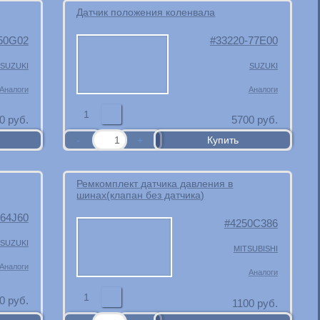
Датчик положения коленвала
50G02
33220-77E00
SUZUKI
SUZUKI
Аналоги
Аналоги
1
0
руб.
5700
руб.
Ремкомплект датчика давления в
шинах(клапан без датчика)
-64J60
4250C386
SUZUKI
MITSUBISHI
Аналоги
Аналоги
1
0
руб.
1100
руб.