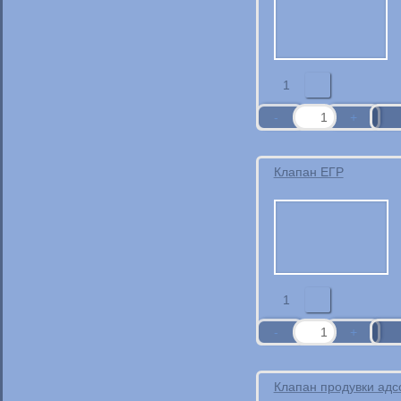
КАВАСАКИ
1
Клапан ЕГР
1
Клапан продувки адс