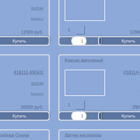
SUZUKI
Аналоги
1
11900
руб.
1390
Клапан вакуумный
18111-69G01
18114
SUZUKI
Аналоги
1
16500
руб.
390
орбера Сузуки
Датчик кислорода