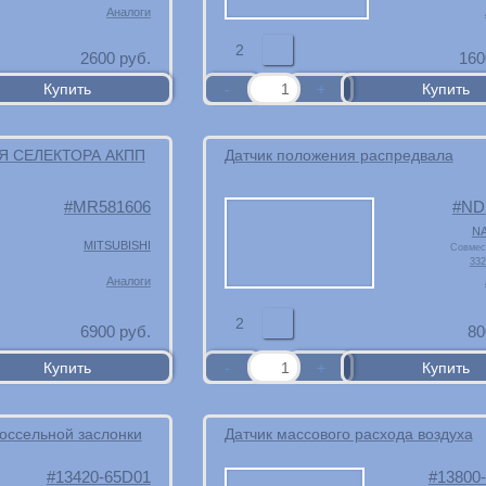
Аналоги
2
2600
руб.
160
Я СЕЛЕКТОРА АКПП
Датчик положения распредвала
MR581606
ND
N
MITSUBISHI
Совмес
332
Аналоги
2
6900
руб.
80
оссельной заслонки
Датчик массового расхода воздуха
13420-65D01
13800