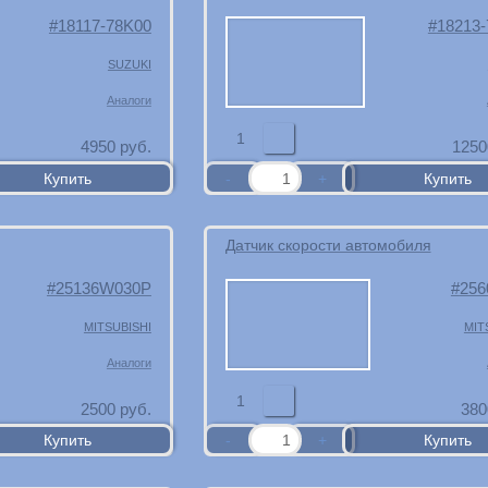
18117-78K00
18213
SUZUKI
Аналоги
1
4950
руб.
1250
Датчик скорости автомобиля
25136W030P
256
MITSUBISHI
MIT
Аналоги
1
2500
руб.
380