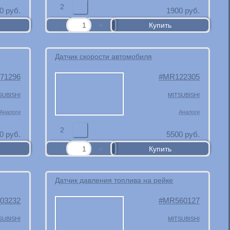
2
0
руб.
1900
руб.
Датчик скорости автомобиля
71296
MR122305
SUBISHI
MITSUBISHI
Аналоги
Аналоги
2
0
руб.
5500
руб.
Датчик давления топлива на рейке
03232
MR560127
SUBISHI
MITSUBISHI