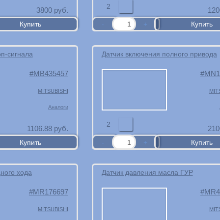
2
3800
руб.
120
оп-сигнала
Датчик включения полного привода
MB435457
MN1
MITSUBISHI
MIT
Аналоги
2
1106.88
руб.
210
ного хода
Датчик давления масла ГУР
MR176697
MR4
MITSUBISHI
MIT