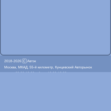
2018-2026
C
Автэк
Москва, МКАД, 55-й километр, Кунцевский Авторынок
пн.-пт. 09:00-19:00; сб.,вс. 10:00-18:00
+7(495)926-14-83
+7(903)509-57-12
Автоджин, пав. 200
+7(495)940-69-31
+7(967)272-86-86
+7(926)513-48-90