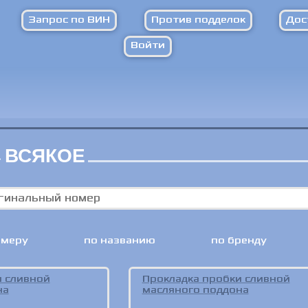
Запрос по ВИН
Против подделок
Дос
Войти
ВСЯКОЕ
>
омеру
по названию
по бренду
и сливной
Прокладка пробки сливной
на
масляного поддона