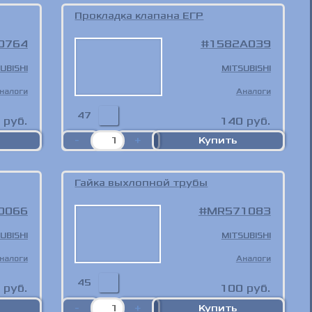
Прокладка клапана ЕГР
0764
1582A039
UBISHI
MITSUBISHI
налоги
Аналоги
47
руб.
140
руб.
Гайка выхлопной трубы
0066
MR571083
UBISHI
MITSUBISHI
налоги
Аналоги
45
руб.
100
руб.