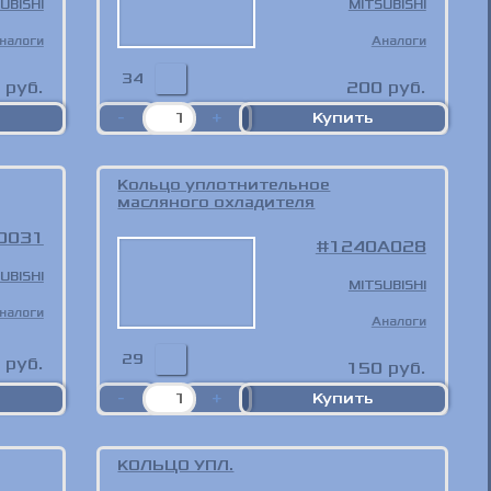
UBISHI
MITSUBISHI
налоги
Аналоги
34
руб.
200
руб.
Кольцо уплотнительное
масляного охладителя
0031
1240A028
UBISHI
MITSUBISHI
налоги
Аналоги
29
руб.
150
руб.
КОЛЬЦО УПЛ.