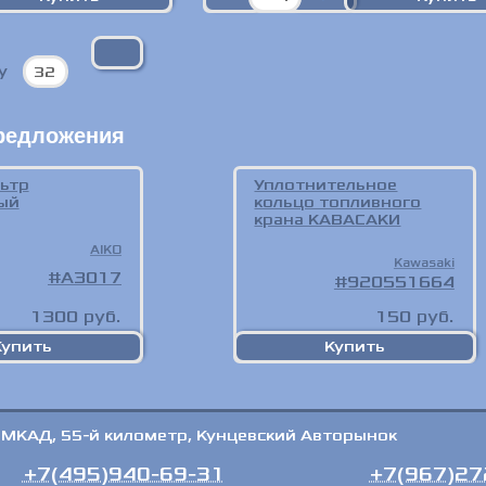
цу
редложения
ьтр
Уплотнительное
ый
кольцо топливного
крана КАВАСАКИ
AIKO
Kawasaki
A3017
920551664
1300
руб.
150
руб.
 МКАД, 55-й километр, Кунцевский Авторынок
+7(495)940-69-31
+7(967)27