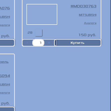
MD030763
A076
MITSUBISHI
UBISHI
Аналоги
налоги
28
150
руб.
руб.
зель
5094
UBISHI
налоги
руб.