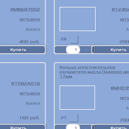
MB687002
1240
MITSUBISHI
MITS
Аналоги
А
28
400
руб.
200
Кольцо уплотнительное
охладителя масла Паджеро ди
17мм
1582A016
MH03
MITSUBISHI
MITS
Аналоги
А
27
160
руб.
700