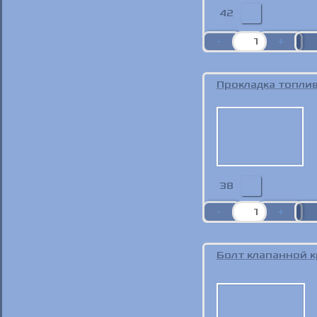
42
Прокладка топли
38
Болт клапанной 