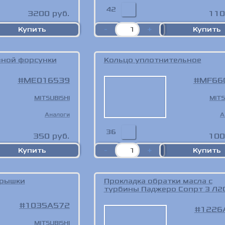
42
3200
руб.
110
вной форсунки
Кольцо уплотнительное
ME016539
MF66
MITSUBISHI
MITS
Аналоги
А
36
350
руб.
100
крышки
Прокладка обратки масла с
турбины Паджеро Сопрт 3 Л2
1035A572
1226
MITSUBISHI