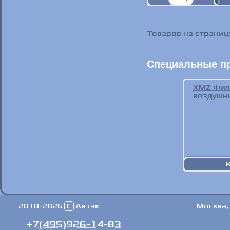
Товаров на страни
Специальные п
XMZ Фил
воздушн
2018-2026
C
Автэк
Москва,
+7(495)926-14-83