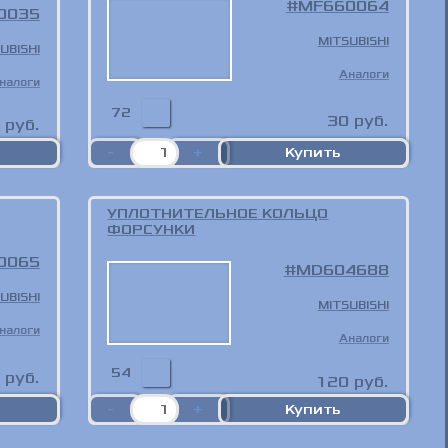
MF660064
0035
MITSUBISHI
UBISHI
Аналоги
налоги
72
30
руб.
руб.
УПЛОТНИТЕЛЬНОЕ КОЛЬЦО
ФОРСУНКИ
0065
MD604688
UBISHI
MITSUBISHI
налоги
Аналоги
54
руб.
120
руб.