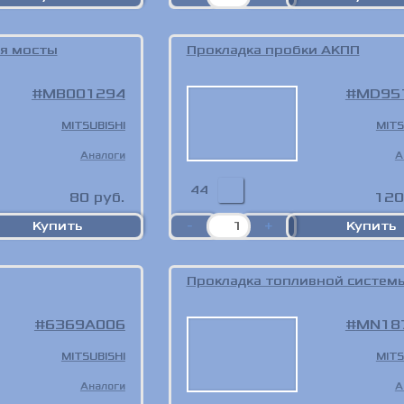
ая мосты
Прокладка пробки АКПП
MB001294
MD95
MITSUBISHI
MITS
Аналоги
А
44
80
руб.
120
Прокладка топливной систем
6369A006
MN18
MITSUBISHI
MITS
Аналоги
А