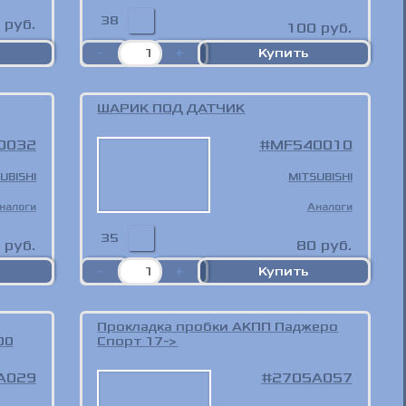
38
руб.
100
руб.
ШАРИК ПОД ДАТЧИК
0032
MF540010
UBISHI
MITSUBISHI
налоги
Аналоги
35
руб.
80
руб.
Прокладка пробки АКПП Паджеро
00
Спорт 17->
A029
2705A057