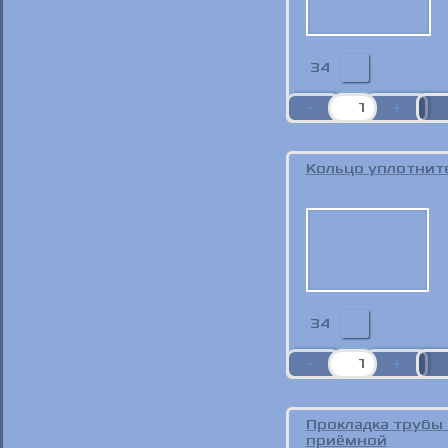
34
Кольцо уплотнит
34
Прокладка трубы
приёмной