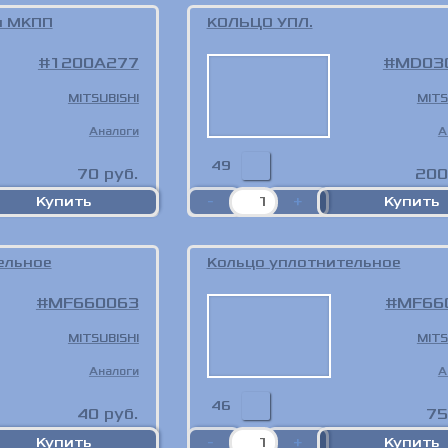
и МКПП
КОЛЬЦО УПЛ.
1200A277
MD03
MITSUBISHI
MITS
Аналоги
А
49
70
руб.
200
ельное
Кольцо уплотнительное
MF660063
MF66
MITSUBISHI
MITS
Аналоги
А
46
40
руб.
75