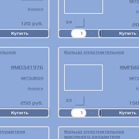
MITS
Аналоги
А
34
120
руб.
20
ельное
Кольцо уплотнительное
MD341976
MF66
MITSUBISHI
MITS
Аналоги
А
33
250
руб.
150
 глушителя
Кольцо уплотнительное
масляного охладителя