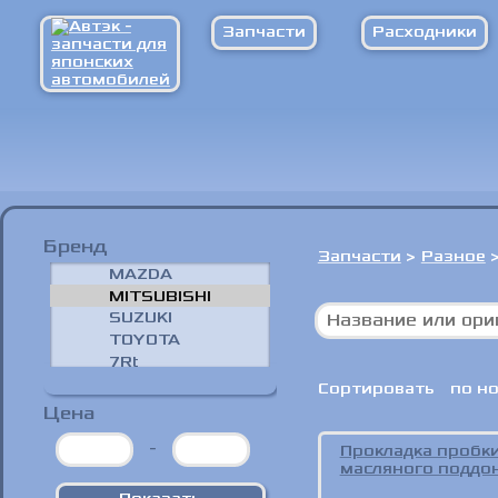
Запчасти
Расходники
Бренд
Запчасти
>
Разное
Сортировать
по н
Цена
-
Прокладка пробк
масляного поддо