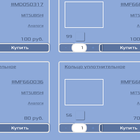
MD050317
MF66
MITSUBISHI
MITS
Аналоги
А
99
100
руб.
100
ельное
Кольцо уплотнительное
MF660036
MF66
MITSUBISHI
MITS
Аналоги
А
56
80
руб.
70