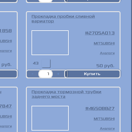
Прокладка пробки сливной
вариатор
1858
2705A013
UBISHI
MITSUBISHI
налоги
Аналоги
43
руб.
50
руб.
ы
Прокладка тормозной трубки
заднего моста
7847
4650B827
UBISHI
MITSUBISHI
налоги
Аналоги