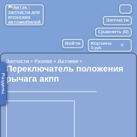
Запчасти
Сравнить (
Расходники
0
)
Войти
Корзина
Запрос по ВИН
0
0
руб.
Против подделок
Запчасти
>
Разное
>
Датчики
>
Доставка/оплата
Переключатель положения
Разделы
рычага акпп
Контакты