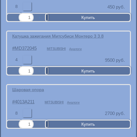
8
450
руб.
Катушка зажигания Митсубиси Монтеро 3 3.8
MD372045
MITSUBISHI
Аналоги
4
9500
руб.
Шаровая опора
4013A211
MITSUBISHI
Аналоги
8
2700
руб.