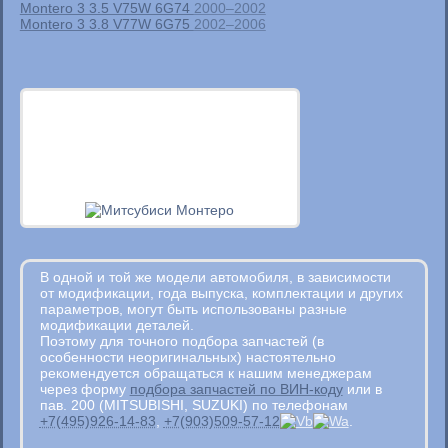
Montero 3 3.5 V75W 6G74
2000–2002
Montero 3 3.8 V77W 6G75
2002–2006
В одной и той же модели автомобиля, в зависимости
от модификации, года выпуска, комплектации и других
параметров, могут быть использованы разные
модификации деталей.
Поэтому для точного подбора запчастей (в
особенности неоригинальных) настоятельно
рекомендуется обращаться к нашим менеджерам
через форму
подбора запчастей по ВИН-коду
или в
пав. 200 (MITSUBISHI, SUZUKI) по телефонам
+7(495)926-14-83
,
+7(903)509-57-12
.