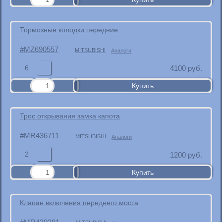
Тормозные колодки передние
MZ690557
MITSUBISHI
Аналоги
6
4100
руб.
Трос открывания замка капота
MR436711
MITSUBISHI
Аналоги
2
1200
руб.
Клапан включения переднего моста