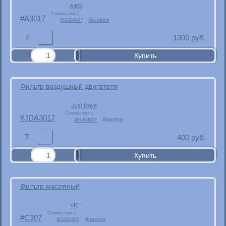
AIKO
Совместим с
A3017
Аналоги
MR404847
7
1300
руб.
Фильтр воздушный двигателя
Just Drive
Совместим с
JDA3017
Аналоги
MR404847
7
400
руб.
Фильтр масляный
VIC
Совместим с
C307
Аналоги
MD001445