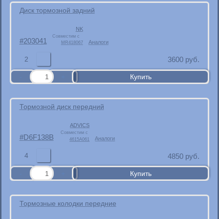
Диск тормозной задний
NK
Совместим с
203041
Аналоги
MR418067
2
3600
руб.
Тормозной диск передний
ADVICS
Совместим с
D6F138B
Аналоги
4615A061
4
4850
руб.
Тормозные колодки передние