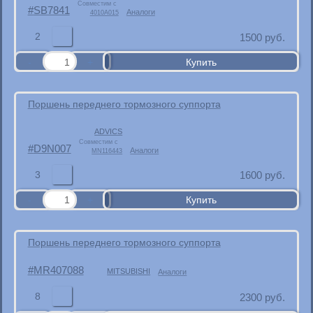
Совместим с
SB7841
Аналоги
4010A015
2
1500
руб.
Поршень переднего тормозного суппорта
ADVICS
Совместим с
D9N007
Аналоги
MN116443
3
1600
руб.
Поршень переднего тормозного суппорта
MR407088
MITSUBISHI
Аналоги
8
2300
руб.