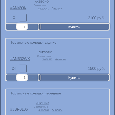
AKEBONO
Совместим с
AN493K
Аналоги
4605A041
2
2100
руб.
Тормозные колодки задние
AKEBONO
Совместим с
AN632WK
Аналоги
4605A487
24
1500
руб.
Тормозные колодки передние
Just Drive
Совместим с
JBP0106
Аналоги
4605A041