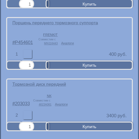
Поршень переднего тормозного суппорта
FRENKIT
Совместим с
P454601
Аналоги
MN116443
1
400
руб.
Тормозной диск передний
NK
Совместим с
203033
Аналоги
4615A061
2
3400
руб.