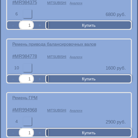
MR984375
MITSUBISHI
Аналоги
6
6800
руб.
Ремень привода балансировочных валов
MR984778
MITSUBISHI
Аналоги
10
1600
руб.
Ремень ГРМ
MR994968
MITSUBISHI
Аналоги
4
2900
руб.