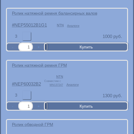
Ролик натяжной ремня балансирных валов
NEP55012B1G1
NTN
Аналоги
3
1000
руб.
Ролик натяжной ремня ГРМ
NTN
Совместим с
NEP60032B2
Аналоги
MN137247
3
1300
руб.
Ролик обводной ГРМ