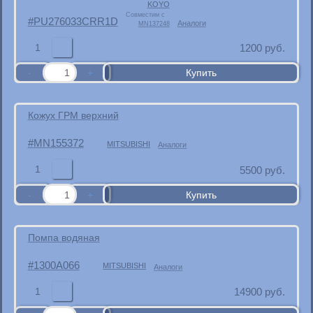
KOYO
Совместим с
PU276033CRR1D
Аналоги
MN137248
1
1200
руб.
Кожух ГРМ верхний
MN155372
MITSUBISHI
Аналоги
1
5500
руб.
Помпа водяная
1300A066
MITSUBISHI
Аналоги
1
14900
руб.