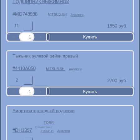
ПОДШИПНИК ВЫЖИМНОЙ
MD749998
MITSUBISHI
Аналоги
11
1950
руб.
Пыльник рулевой рейки правый
4410A050
MITSUBISHI
Аналоги
2
2700
руб.
Амортизатор задней подвески
TORR
Совместим с
DH1397
Аналоги
4162A145