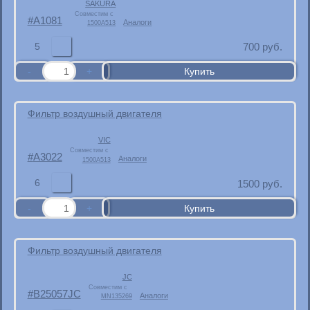
SAKURA
Совместим с
A1081
Аналоги
1500A513
5
700
руб.
Фильтр воздушный двигателя
VIC
Совместим с
A3022
Аналоги
1500A513
6
1500
руб.
Фильтр воздушный двигателя
JC
Совместим с
B25057JC
Аналоги
MN135269