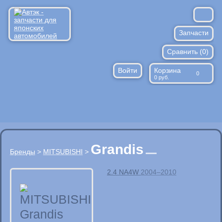
Запчасти
Сравнить (
Расходники
0
)
Войти
Корзина
Запрос по ВИН
0
0
руб.
Против подделок
Доставка/оплата
Контакты
Grandis
Бренды
>
MITSUBISHI
>
2.4 NA4W
2004–2010