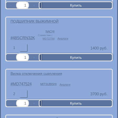
ПОДШИПНИК ВЫЖИМНОЙ
NACHI
Совместим с
48SCRN32K
Аналоги
MD722744
1
1400
руб.
Вилка отключения сцепления
MD747524
MITSUBISHI
Аналоги
2
3700
руб.