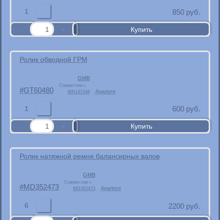
1
850
руб.
Ролик обводной ГРМ
GMB
Совместим с
GT60480
Аналоги
MN137248
1
600
руб.
Ролик натяжной ремня балансирных валов
GMB
Совместим с
MD352473
Аналоги
MD352473
6
2200
руб.