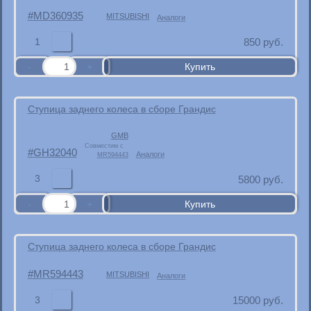
MD360935
MITSUBISHI
Аналоги
1
850
руб.
Ступица заднего колеса в сборе Грандис
GMB
Совместим с
GH32040
Аналоги
MR594443
3
5800
руб.
Ступица заднего колеса в сборе Грандис
MR594443
MITSUBISHI
Аналоги
3
15000
руб.