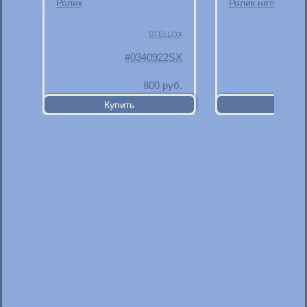
Ролик
Ролик нятяжной
STELLOX
0340922SX
800
руб.