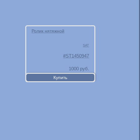
Ролик нятяжной
Роли
SAT
ST1450947
1000
руб.