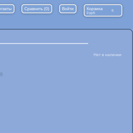
нтакты
Сравнить (
0
)
Войти
Корзина
0
0
руб.
0B