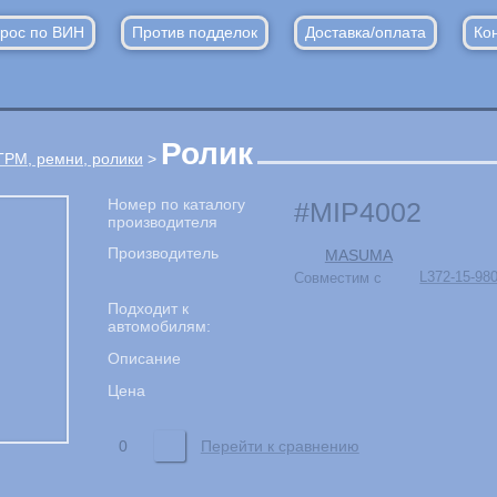
рос по ВИН
Против подделок
Доставка/оплата
Ко
Ролик
ГРМ, ремни, ролики
>
Номер по каталогу
MIP4002
производителя
Производитель
MASUMA
Совместим с
L372-15-98
Подходит к
автомобилям:
Описание
Цена
0
Перейти к сравнению