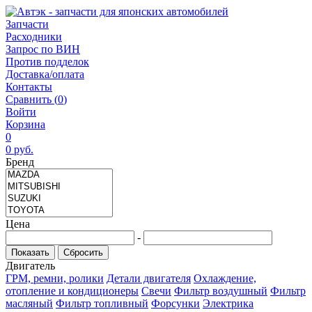
Запчасти
Расходники
Запрос по ВИН
Против подделок
Доставка/оплата
Контакты
Сравнить (
0
)
Войти
Корзина
0
0
руб.
Бренд
Цена
-
Двигатель
ГРМ, ремни, ролики
Детали двигателя
Охлаждение,
отопление и кондиционеры
Свечи
Фильтр воздушный
Фильтр
масляный
Фильтр топливный
Форсунки
Электрика