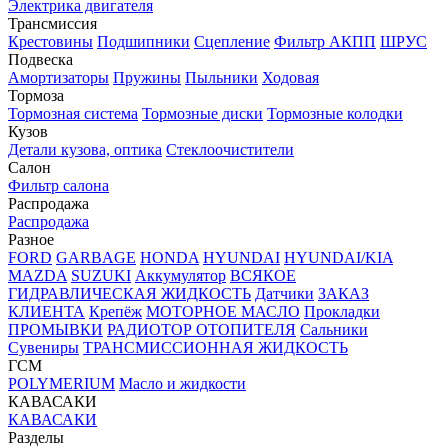
Электрика двигателя
Трансмиссия
Крестовины
Подшипники
Сцепление
Фильтр АКПП
ШРУС
Подвеска
Амортизаторы
Пружины
Пыльники
Ходовая
Тормоза
Тормозная система
Тормозные диски
Тормозные колодки
Кузов
Детали кузова, оптика
Стеклоочистители
Салон
Фильтр салона
Распродажа
Распродажа
Разное
FORD
GARBAGE
HONDA
HYUNDAI
HYUNDAI/KIA
MAZDA
SUZUKI
Аккумулятор
ВСЯКОЕ
ГИДРАВЛИЧЕСКАЯ ЖИДКОСТЬ
Датчики
ЗАКАЗ
КЛИЕНТА
Крепёж
МОТОРНОЕ МАСЛО
Прокладки
ПРОМЫВКИ
РАДИОТОР ОТОПИТЕЛЯ
Сальники
Сувениры
ТРАНСМИССИОННАЯ ЖИДКОСТЬ
ГСМ
POLYMERIUM
Масло и жидкости
КАВАСАКИ
КАВАСАКИ
Разделы