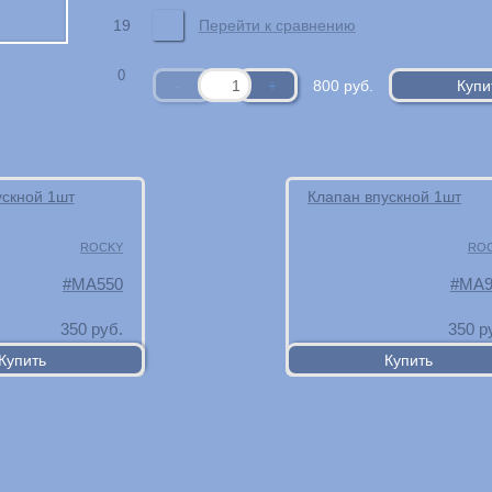
19
Перейти к сравнению
0
800
руб.
ускной 1шт
Клапан впускной 1шт
ROCKY
RO
MA550
MA9
350
руб.
350
р