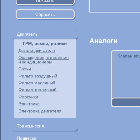
Двигатель
Аналоги
ГРМ, ремни, ролики
Детали двигателя
Клапан вп
Охлаждение, отопление
и кондиционеры
Свечи
Фильтр воздушный
Фильтр масляный
Фильтр топливный
Форсунки
Электрика
Электрика двигателя
Трансмиссия
Крестовины
Подвеска