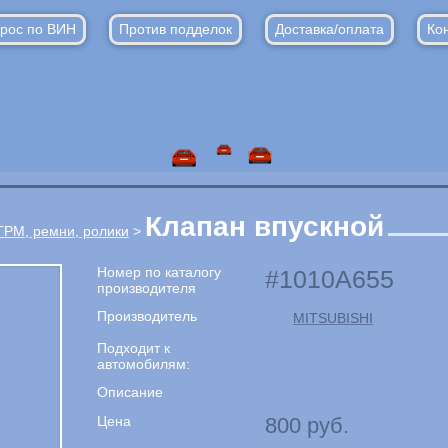
рос по ВИН
Против подделок
Доставка/оплата
Ко
Клапан впускной
ГРМ, ремни, ролики
>
Номер по каталогу
1010A655
производителя
Производитель
MITSUBISHI
Подходит к
автомобилям:
Описание
Цена
800
руб.