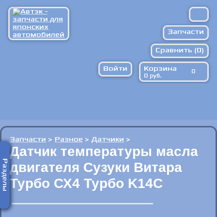
Запчасти
Сравнить (
Расходники
0
)
Войти
Корзина
Запрос по ВИН
0
0
руб.
Против подделок
Доставка/оплата
Контакты
Запчасти
>
Разное
>
Датчики
>
Датчик температуры масла
Разделы
двигателя Сузуки Витара
Турбо СХ4 Турбо K14C