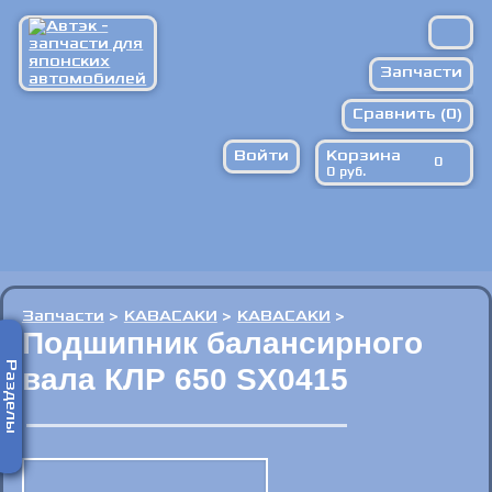
Запчасти
Сравнить (
Расходники
0
)
Войти
Корзина
Запрос по ВИН
0
0
руб.
Против подделок
Доставка/оплата
Контакты
Запчасти
>
КАВАСАКИ
>
КАВАСАКИ
>
Подшипник балансирного
Разделы
вала КЛР 650 SX0415