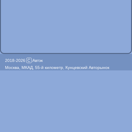
2018-2026
C
Автэк
Москва, МКАД, 55-й километр, Кунцевский Авторынок
пн.-пт. 09:00-19:00; сб.,вс. 10:00-18:00
+7(495)926-14-83
+7(903)509-57-12
Автоджин, пав. 200
+7(495)940-69-31
+7(967)272-86-86
+7(926)513-48-90
Автомолл, пав. 2/7
Автоджин, пав. 337