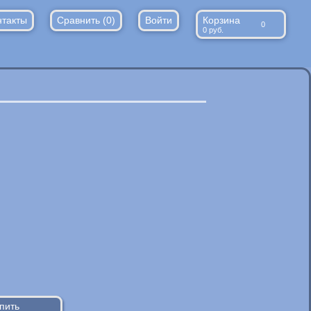
нтакты
Сравнить (
0
)
Войти
Корзина
0
0
руб.