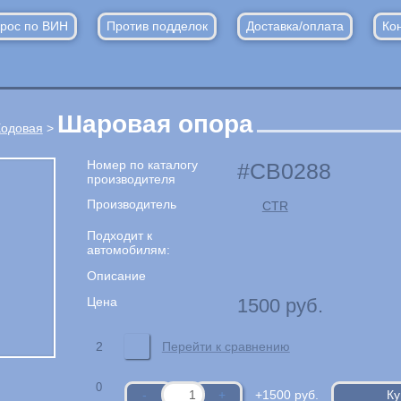
рос по ВИН
Против подделок
Доставка/оплата
Ко
Шаровая опора
одовая
>
Номер по каталогу
CB0288
производителя
Производитель
CTR
Подходит к
автомобилям:
Описание
Цена
1500
руб.
2
Перейти к сравнению
0
+1500
руб.