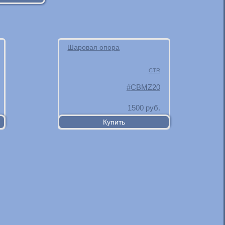
Шаровая опора
CTR
CBMZ20
1500
руб.