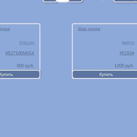
пора
Шар опора
STELLOX
MAPCO
5271005ASX
51534
800
руб.
1200
руб.