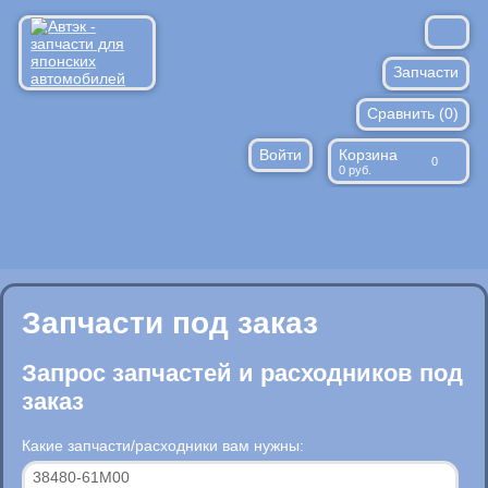
Запчасти
Сравнить (
Расходники
0
)
Войти
Корзина
Запрос по ВИН
0
0
руб.
Против подделок
Доставка/оплата
Контакты
Запчасти под заказ
Запрос запчастей и расходников под
заказ
Какие запчасти/расходники вам нужны: