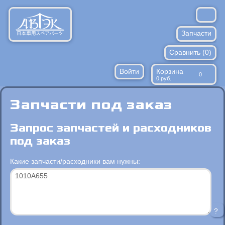
Запчасти
Сравнить (
Расходники
0
)
Войти
Корзина
Запрос по ВИН
0
0
руб.
Против подделок
Запчасти под заказ
Доставка/оплата
Запрос запчастей и расходников
Контакты
под заказ
Какие запчасти/расходники вам нужны:
?
Перечислите каталожные номера запчастей, которые вас