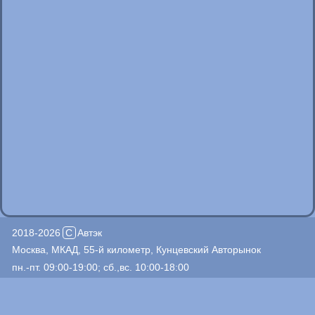
2018-2026
C
Автэк
Москва, МКАД, 55-й километр, Кунцевский Авторынок
пн.-пт. 09:00-19:00; сб.,вс. 10:00-18:00
+7(495)926-14-83
+7(903)509-57-12