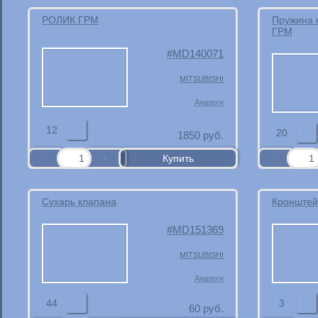
РОЛИК ГРМ
Пружина 
ГРМ
MD140071
MITSUBISHI
Аналоги
12
20
1850
руб.
Сухарь клапана
Кронштей
MD151369
MITSUBISHI
Аналоги
44
3
60
руб.