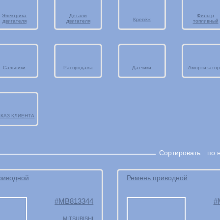
Электрика
Детали
Фильтр
Крепёж
двигателя
двигателя
топливный
Сальники
Распродажа
Датчики
Амортизато
АКАЗ КЛИЕНТА
Сортировать
по 
риводной
Ремень приводной
MB813344
MITSUBISHI