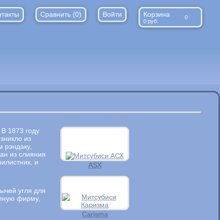
нтакты
Сравнить (
0
)
Войти
Корзина
0
0
руб.
 В 1873 году
озникло из
м рэндаку,
ван из слияния
илистник, и
ASX
ычей угля для
упную фирму,
Carisma