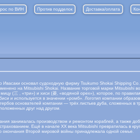
рос по ВИН
Против подделок
Доставка/оплата
Ко
о Ивасаки основал судоходную фирму Tsukumo Shokai Shipping Co.
менено на Mitsubishi Shokai. Название торговой марки Mitsubishi в
мицу (三 , «три») и хиси (菱, «водяной орех»), которое, по правила
биси и используется в значении «ромб». Логотип компании образо
гербов основателей компании — трёх листьев дуба, сложенных в тр
сположенных друг над другом.
ания занималась производством и ремонтом кораблей, а также доб
страхованием. Ещё в начале XX века Mitsubishi превратилась в кр
до окончания Второй мировой войны принадлежала одной семье.