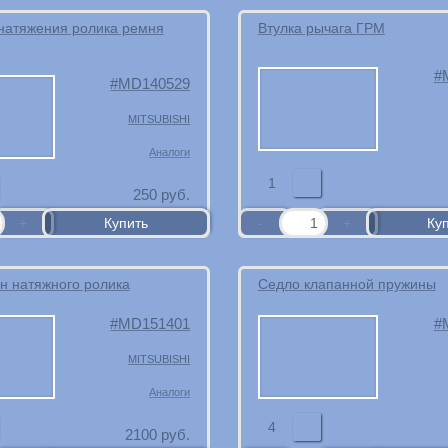
натяжения ролика ремня
Втулка рычага ГРМ
MD140529
MITSUBISHI
Аналоги
1
250
руб.
н натяжного ролика
Седло клапанной пружины
MD151401
MITSUBISHI
Аналоги
4
2100
руб.