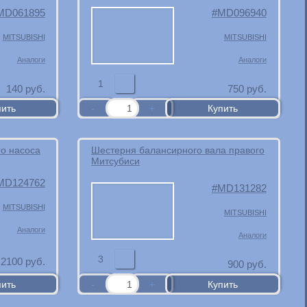
MD061895
MD096940
MITSUBISHI
MITSUBISHI
Аналоги
Аналоги
1
140
руб.
750
руб.
о насоса
Шестерня балансирного вала правого
Митсубиси
MD124762
MD131282
MITSUBISHI
MITSUBISHI
Аналоги
Аналоги
3
2100
руб.
900
руб.