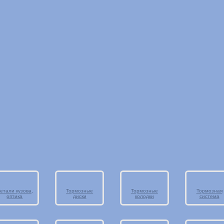
етали кузова,
Тормозные
Тормозные
Тормозная
оптика
диски
колодки
система