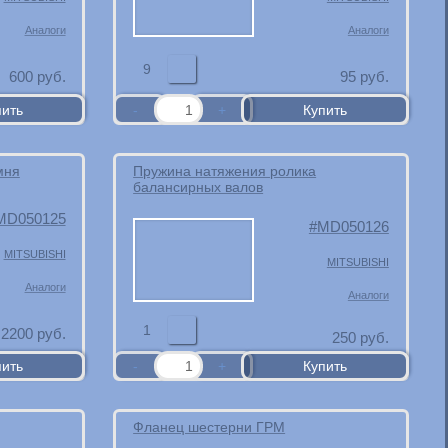
Аналоги
Аналоги
9
600
руб.
95
руб.
мня
Пружина натяжения ролика
балансирных валов
MD050125
MD050126
MITSUBISHI
MITSUBISHI
Аналоги
Аналоги
1
2200
руб.
250
руб.
Фланец шестерни ГРМ