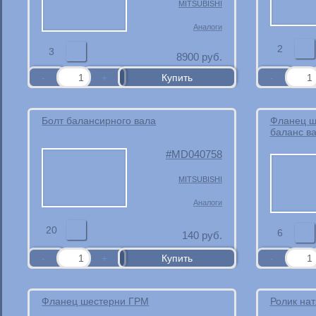
MITSUBISHI
Аналоги
2
3
8900
руб.
Болт балансирного вала
Фланец ш
баланс в
MD040758
MITSUBISHI
Аналоги
20
6
140
руб.
Фланец шестерни ГРМ
Ролик на