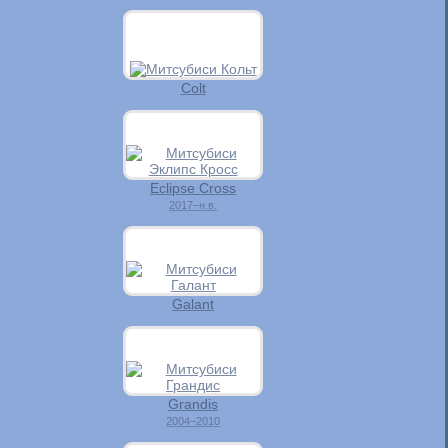
Colt
Eclipse Cross
2017–н.в.
Galant
Grandis
2004–2010