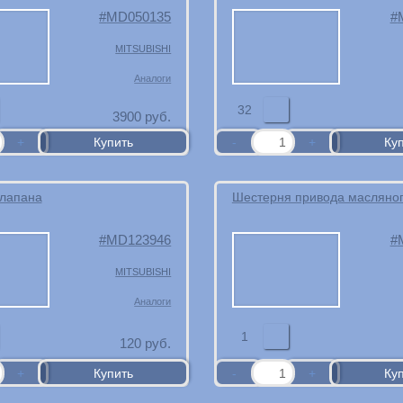
MD050135
MITSUBISHI
Аналоги
32
3900
руб.
клапана
Шестерня привода масляног
MD123946
MITSUBISHI
Аналоги
1
120
руб.