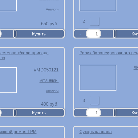
Аналоги
2
650
руб.
естерни к/вала привода
Ролик балансировочного ре
ала
MD050121
MITSUBISHI
Аналоги
3
400
руб.
тяжной ремня ГРМ
Сухарь клапана