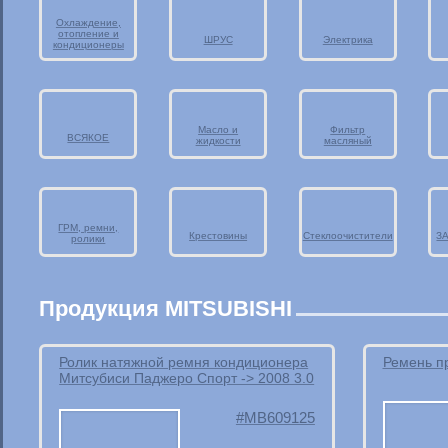
Охлаждение,
отопление и
ШРУС
Электрика
кондиционеры
Масло и
Фильтр
ВСЯКОЕ
жидкости
масляный
ГРМ, ремни,
Крестовины
Стеклоочистители
З
ролики
Продукция MITSUBISHI
Ролик натяжной ремня кондиционера
Ремень п
Митсубиси Паджеро Спорт -> 2008 3.0
MB609125