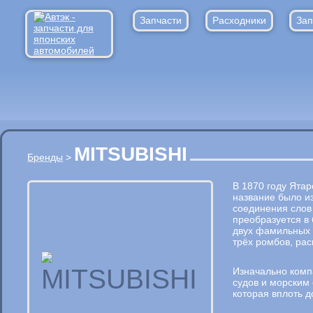
Запчасти
Расходники
Зап
MITSUBISHI
Бренды
>
В 1870 году Ятар
название было из
соединения слов 
преобразуется в 
двух фамильных 
трёх ромбов, ра
Изначально комп
судов и морским 
которая вплоть 