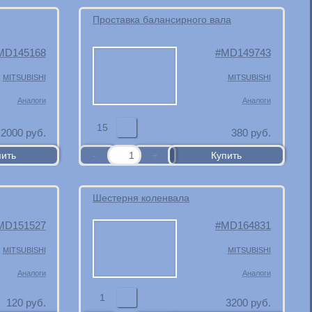
Проставка балансирного вала
MD145168
MD149743
MITSUBISHI
MITSUBISHI
Аналоги
Аналоги
15
2000
руб.
380
руб.
Шестерня коленвала
MD151527
MD164831
MITSUBISHI
MITSUBISHI
Аналоги
Аналоги
1
120
руб.
3200
руб.