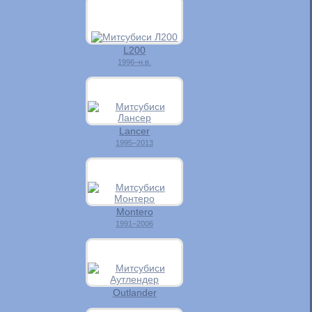
L200
1996–н.в.
Lancer
1995–2013
Montero
1991–2006
Outlander