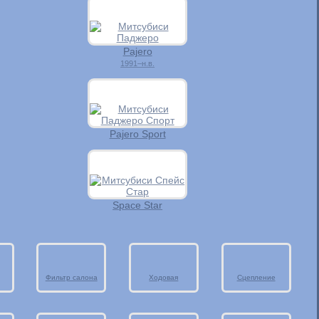
Pajero
1991–н.в.
Pajero Sport
Space Star
Фильтр салона
Ходовая
Сцепление