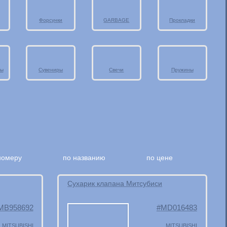
Форсунки
GARBAGE
Прокладки
ры
Сувениры
Свечи
Пружины
номеру
по названию
по цене
Сухарик клапана Митсубиси
MB958692
MD016483
MITSUBISHI
MITSUBISHI