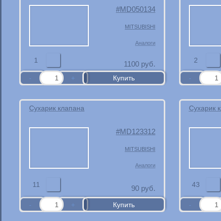
MD050134
MITSUBISHI
Аналоги
1
2
1100
руб.
Сухарик клапана
Сухарик 
MD123312
MITSUBISHI
Аналоги
11
43
90
руб.