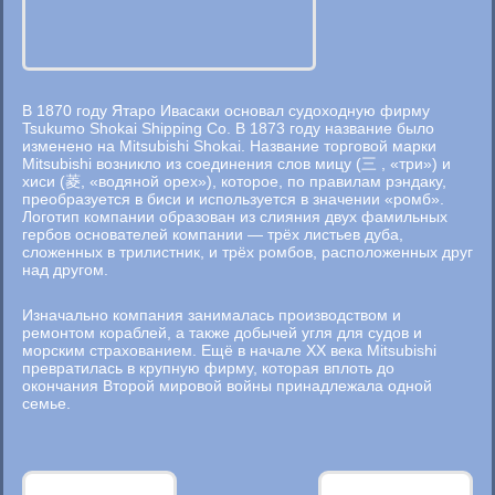
В 1870 году Ятаро Ивасаки основал судоходную фирму
Tsukumo Shokai Shipping Co. В 1873 году название было
изменено на Mitsubishi Shokai. Название торговой марки
Mitsubishi возникло из соединения слов мицу (三 , «три») и
хиси (菱, «водяной орех»), которое, по правилам рэндаку,
преобразуется в биси и используется в значении «ромб».
Логотип компании образован из слияния двух фамильных
гербов основателей компании — трёх листьев дуба,
сложенных в трилистник, и трёх ромбов, расположенных друг
над другом.
Изначально компания занималась производством и
ремонтом кораблей, а также добычей угля для судов и
морским страхованием. Ещё в начале XX века Mitsubishi
превратилась в крупную фирму, которая вплоть до
окончания Второй мировой войны принадлежала одной
семье.