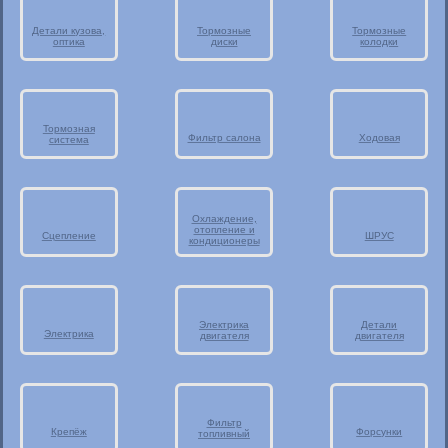
Детали кузова,
Тормозные
Тормозные
оптика
диски
колодки
Тормозная
Фильтр салона
Ходовая
система
Охлаждение,
отопление и
Сцепление
ШРУС
кондиционеры
Электрика
Детали
Электрика
двигателя
двигателя
Фильтр
Крепёж
Форсунки
топливный