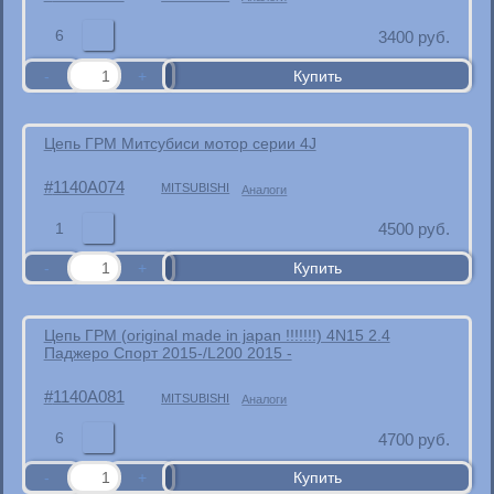
6
3400
руб.
Цепь ГРМ Митсубиси мотор серии 4J
1140A074
MITSUBISHI
Аналоги
1
4500
руб.
Цепь ГРМ (original made in japan !!!!!!!) 4N15 2.4
Паджеро Спорт 2015-/L200 2015 -
1140A081
MITSUBISHI
Аналоги
6
4700
руб.