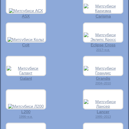
ASX
Carisma
Colt
Eclipse Cross
2017–н.в.
Galant
Grandis
2004–2010
L200
Lancer
1996–н.в.
1995–2013