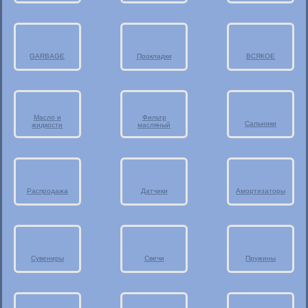
GARBAGE
Прокладки
ВСЯКОЕ
Масло и
Фильтр
Сальники
жидкости
масляный
Распродажа
Датчики
Амортизаторы
Сувениры
Свечи
Пружины