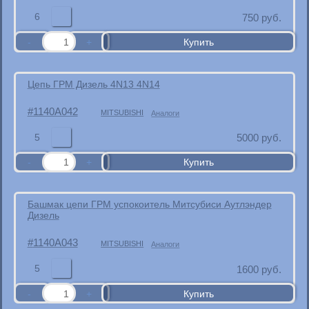
6
750
руб.
Цепь ГРМ Дизель 4N13 4N14
1140A042
MITSUBISHI
Аналоги
5
5000
руб.
Башмак цепи ГРМ успокоитель Митсубиси Аутлэндер
Дизель
1140A043
MITSUBISHI
Аналоги
5
1600
руб.