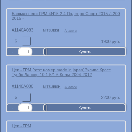
Башмак цепи ГРМ 4N15 2.4 Паджеро Спорт 2015-/L200
2015 -
1140A083
MITSUBISHI
Аналоги
6
1900
руб.
Цепь ГРМ (этот номер made in japan)Эклипс Кросс
Турбо Лансер 10 1.5/1.6 Кольт 2004-2012
1140A090
MITSUBISHI
Аналоги
5
2200
руб.
Цепь ГРМ