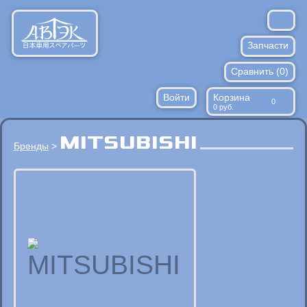
Запчасти
Сравнить (
Расходники
0
)
Войти
Корзина
Запрос по ВИН
0
0
руб.
Против подделок
MITSUBISHI
Бренды
>
Доставка/оплата
Контакты