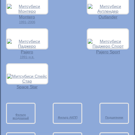
Montero
Outlander
1991–2006
Pajero
Pajero Sport
1991–н.в.
Space Star
Фильтр
Фильтр АКПП
Подшипники
воздушный