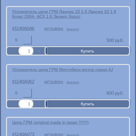
Успокоитель цепи ГРМ Лансер 10 1.5 Лансер 10 1.6
Кольт 2004- АСХ 1.6 Эклипс Кросс
1140A046
MITSUBISHI
Аналоги
6
500
руб.
Успокоитель цепи ГРМ Митсубиси мотор серии 4J
1140A062
MITSUBISHI
Аналоги
5
600
руб.
Цепь ГРМ (original made in japan !!!!!!!)
1140A073
MITSUBISHI
Аналоги